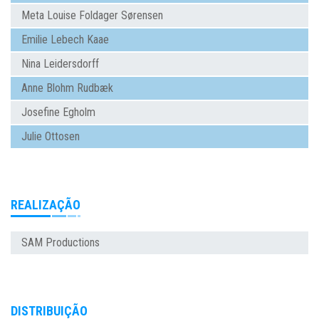
Meta Louise Foldager Sørensen
Emilie Lebech Kaae
Nina Leidersdorff
Anne Blohm Rudbæk
Josefine Egholm
Julie Ottosen
REALIZAÇÃO
SAM Productions
DISTRIBUIÇÃO