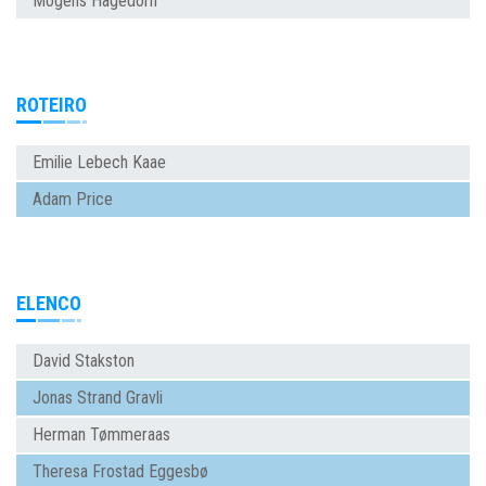
Mogens Hagedorn
ROTEIRO
Emilie Lebech Kaae
Adam Price
ELENCO
David Stakston
Jonas Strand Gravli
Herman Tømmeraas
Theresa Frostad Eggesbø