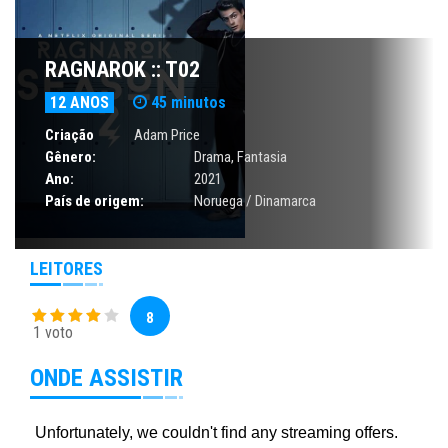
RAGNAROK :: T02
12 ANOS
45 minutos
Criação
Adam Price
Gênero:
Drama
,
Fantasia
Ano:
2021
País de origem:
Noruega / Dinamarca
LEITORES
8
1 voto
ONDE ASSISTIR