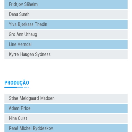
Fridtjov Såheim
Danu Sunth
Ylva Bjørkaas Thedin
Gro Ann Uthaug
Line Verndal
Kyrre Haugen Sydness
PRODUÇÃO
Stine Meldgaard Madsen
Adam Price
Nina Quist
René Michel Ryddeskov