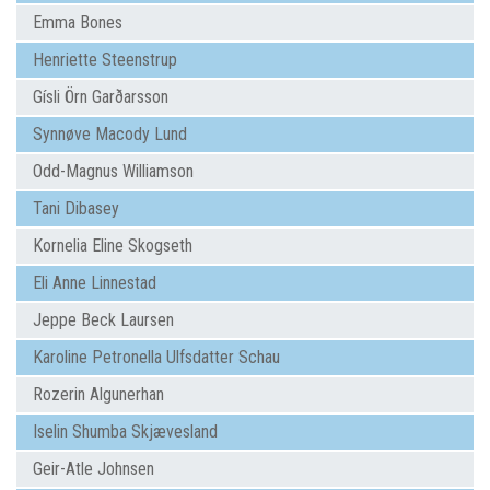
Emma Bones
Henriette Steenstrup
Gísli Örn Garðarsson
Synnøve Macody Lund
Odd-Magnus Williamson
Tani Dibasey
Kornelia Eline Skogseth
Eli Anne Linnestad
Jeppe Beck Laursen
Karoline Petronella Ulfsdatter Schau
Rozerin Algunerhan
Iselin Shumba Skjævesland
Geir-Atle Johnsen