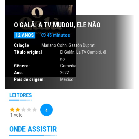
O GALÃ: A TV MUDOU, ELE NÃO
12 ANOS
45 minutos
Criação
Mariano Cohn,
Gastón Duprat
Título original
El Galán: La TV Cambió, él
no
Gênero:
Comédia
Ano:
2022
País de origem:
México
LEITORES
4
1 voto
ONDE ASSISTIR