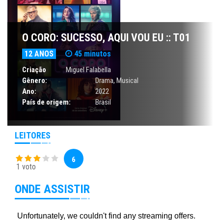
O CORO: SUCESSO, AQUI VOU EU :: T01
12 ANOS
45 minutos
Criação
Miguel Falabella
Gênero:
Drama
,
Musical
Ano:
2022
País de origem:
Brasil
LEITORES
6
1 voto
ONDE ASSISTIR