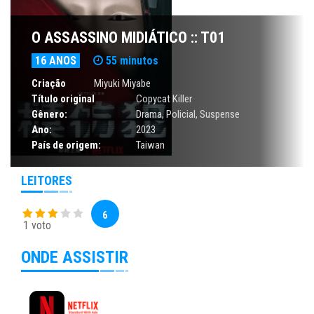
O ASSASSINO MIDIÁTICO :: T01
16 ANOS
55 minutos
Criação
Miyuki Miyabe
Título original
Copycat Killer
Gênero:
Drama
,
Policial
,
Suspense
Ano:
2023
País de origem:
Taiwan
LEITORES
6
1 voto
ONDE ASSISTIR