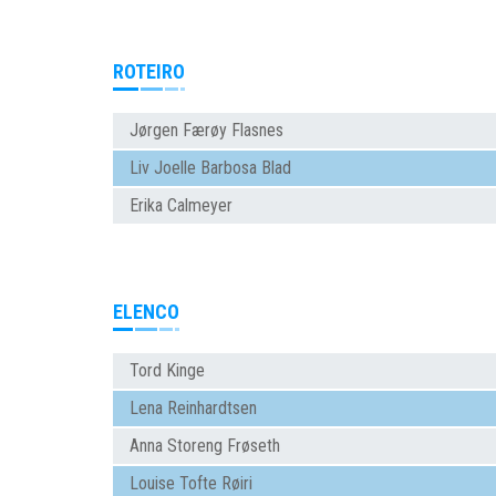
ROTEIRO
Jørgen Færøy Flasnes
Liv Joelle Barbosa Blad
Erika Calmeyer
ELENCO
Tord Kinge
Lena Reinhardtsen
Anna Storeng Frøseth
Louise Tofte Røiri