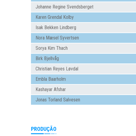
Johanne Regine Svendsberget
Karen Grendal Kolby
Isak Bekken Lindberg
Nora Mæsel Syvertsen
Sorya Kim Thach
Birk Bjellvåg
Christian Reyes Løvdal
Embla Baarholm
Kashayar Afshar
Jonas Torland Salvesen
PRODUÇÃO