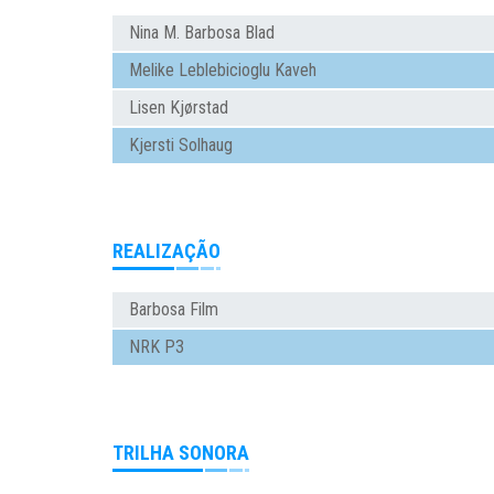
Nina M. Barbosa Blad
Melike Leblebicioglu Kaveh
Lisen Kjørstad
Kjersti Solhaug
REALIZAÇÃO
Barbosa Film
NRK P3
TRILHA SONORA