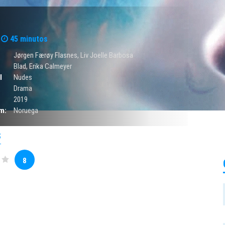
45 minutos
Jørgen Færøy Flasnes, Liv Joelle Barbosa
Blad, Erika Calmeyer
l
Nudes
Drama
2019
m:
Noruega
S
8