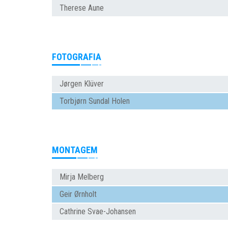
Therese Aune
FOTOGRAFIA
Jørgen Klüver
Torbjørn Sundal Holen
MONTAGEM
Mirja Melberg
Geir Ørnholt
Cathrine Svae-Johansen