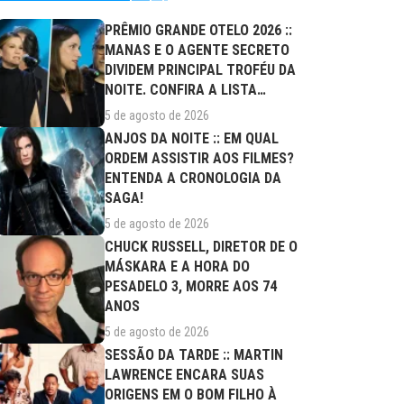
PRÊMIO GRANDE OTELO 2026 ::
MANAS E O AGENTE SECRETO
DIVIDEM PRINCIPAL TROFÉU DA
NOITE. CONFIRA A LISTA
COMPLETA DE...
5 de agosto de 2026
ANJOS DA NOITE :: EM QUAL
ORDEM ASSISTIR AOS FILMES?
ENTENDA A CRONOLOGIA DA
SAGA!
5 de agosto de 2026
CHUCK RUSSELL, DIRETOR DE O
MÁSKARA E A HORA DO
PESADELO 3, MORRE AOS 74
ANOS
5 de agosto de 2026
SESSÃO DA TARDE :: MARTIN
LAWRENCE ENCARA SUAS
ORIGENS EM O BOM FILHO À