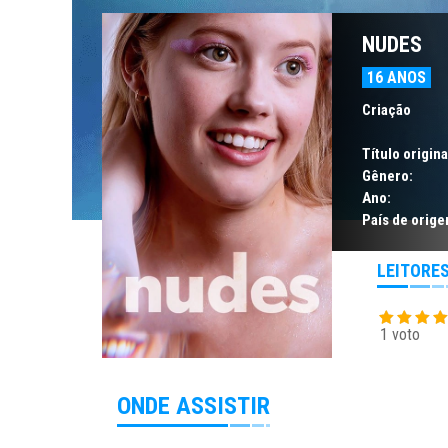
NUDES
16 ANOS
Criação
Título origina
Gênero:
Ano:
País de orige
LEITORE
1 voto
ONDE ASSISTIR