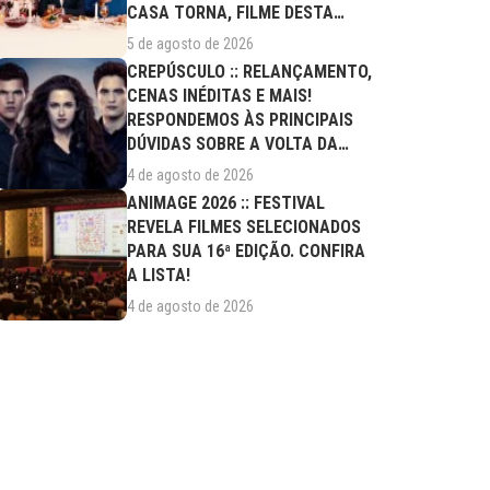
CASA TORNA, FILME DESTA
QUARTA (05/08)
5 de agosto de 2026
CREPÚSCULO :: RELANÇAMENTO,
CENAS INÉDITAS E MAIS!
RESPONDEMOS ÀS PRINCIPAIS
DÚVIDAS SOBRE A VOLTA DA
SAGA AOS CINEMAS
4 de agosto de 2026
ANIMAGE 2026 :: FESTIVAL
REVELA FILMES SELECIONADOS
PARA SUA 16ª EDIÇÃO. CONFIRA
A LISTA!
4 de agosto de 2026