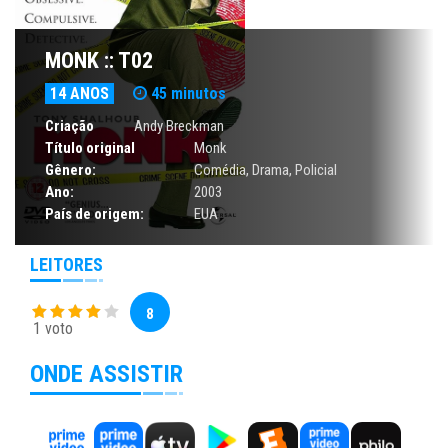
MONK :: T02
14 ANOS
45 minutos
Criação
Andy Breckman
Título original
Monk
Gênero:
Comédia
,
Drama
,
Policial
Ano:
2003
País de origem:
EUA
LEITORES
8
1 voto
ONDE ASSISTIR