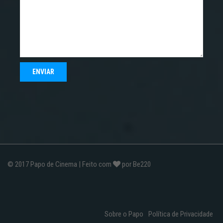
© 2017
Papo de Cinema
| Feito com
por
Be220
Sobre o Papo
Política de Privacidade