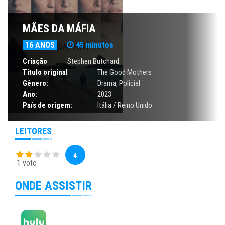
MÃES DA MÁFIA
16 ANOS
45 minutos
Criação
Stephen Butchard
Título original
The Good Mothers
Gênero:
Drama
,
Policial
Ano:
2023
País de origem:
Itália / Reino Unido
LEITORES
4
1 voto
ONDE ASSISTIR