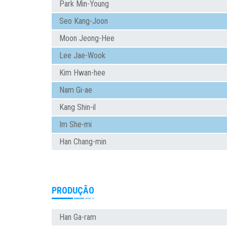
Park Min-Young
Seo Kang-Joon
Moon Jeong-Hee
Lee Jae-Wook
Kim Hwan-hee
Nam Gi-ae
Kang Shin-il
Im She-mi
Han Chang-min
PRODUÇÃO
Han Ga-ram