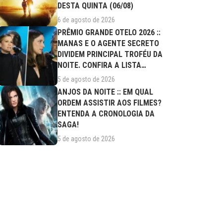
DESTA QUINTA (06/08)
6 de agosto de 2026
PRÊMIO GRANDE OTELO 2026 ::
MANAS E O AGENTE SECRETO
DIVIDEM PRINCIPAL TROFÉU DA
NOITE. CONFIRA A LISTA
COMPLETA DE...
5 de agosto de 2026
ANJOS DA NOITE :: EM QUAL
ORDEM ASSISTIR AOS FILMES?
ENTENDA A CRONOLOGIA DA
SAGA!
5 de agosto de 2026