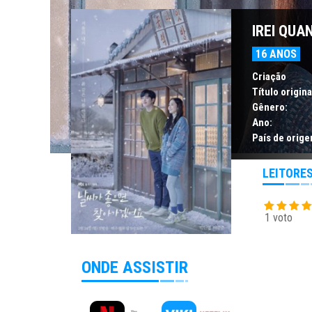
IREI QUA
16 ANOS
Criação
Título origina
Gênero:
Ano:
País de orige
LEITORE
1 voto
ONDE ASSISTIR