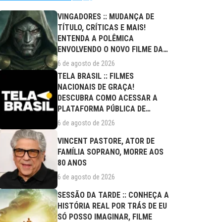
VINGADORES :: MUDANÇA DE
TÍTULO, CRÍTICAS E MAIS!
ENTENDA A POLÊMICA
ENVOLVENDO O NOVO FILME DA
MARVEL
6 de agosto de 2026
TELA BRASIL :: FILMES
NACIONAIS DE GRAÇA!
DESCUBRA COMO ACESSAR A
PLATAFORMA PÚBLICA DE
STREAMING
6 de agosto de 2026
VINCENT PASTORE, ATOR DE
FAMÍLIA SOPRANO, MORRE AOS
80 ANOS
6 de agosto de 2026
SESSÃO DA TARDE :: CONHEÇA A
HISTÓRIA REAL POR TRÁS DE EU
SÓ POSSO IMAGINAR, FILME