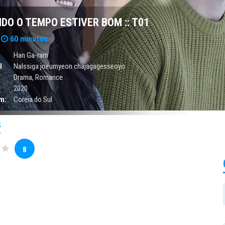
NDO O TEMPO ESTIVER BOM :: T01
60 minutos
Han Ga-ram
l
Nalssiga joeumyeon chajagagesseoyo
Drama
,
Romance
2020
m:
Coreia do Sul
S
8