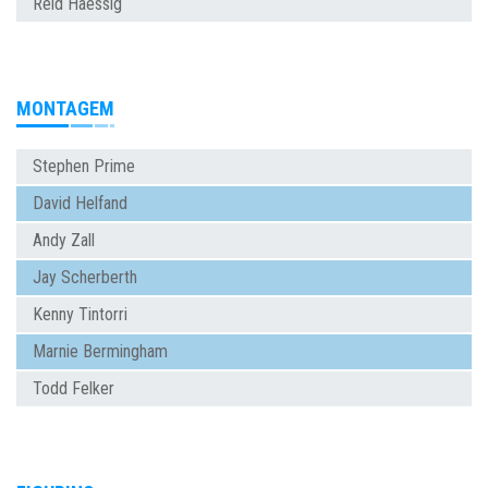
Reid Haessig
MONTAGEM
Stephen Prime
David Helfand
Andy Zall
Jay Scherberth
Kenny Tintorri
Marnie Bermingham
Todd Felker