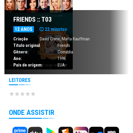
FRIENDS :: T03
12 ANOS
22 minutos
Criação
David Crane, Marta Kauffman
Título original
Friends
Gênero:
Comédia
Ano:
1996
País de origem:
EUA
LEITORES
ONDE ASSISTIR