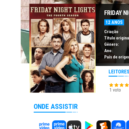
FRIDAY NI
12 ANOS
Criação
Título origina
Gênero:
Ano:
País de orige
LEITORE
1 voto
ONDE ASSISTIR