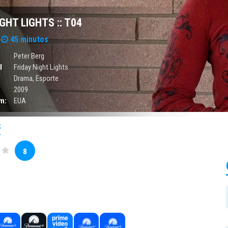
GHT LIGHTS :: T04
45 minutos
Peter Berg
l
Friday Night Lights
Drama
,
Esporte
2009
m:
EUA
S
8