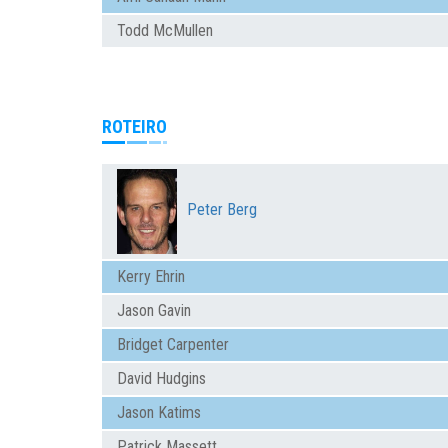
Todd McMullen
ROTEIRO
Peter Berg
Kerry Ehrin
Jason Gavin
Bridget Carpenter
David Hudgins
Jason Katims
Patrick Massett