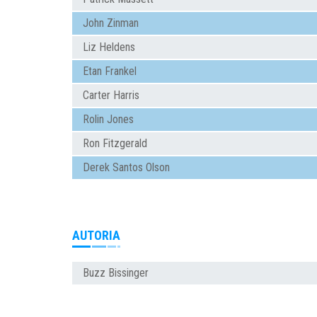
John Zinman
Liz Heldens
Etan Frankel
Carter Harris
Rolin Jones
Ron Fitzgerald
Derek Santos Olson
AUTORIA
Buzz Bissinger