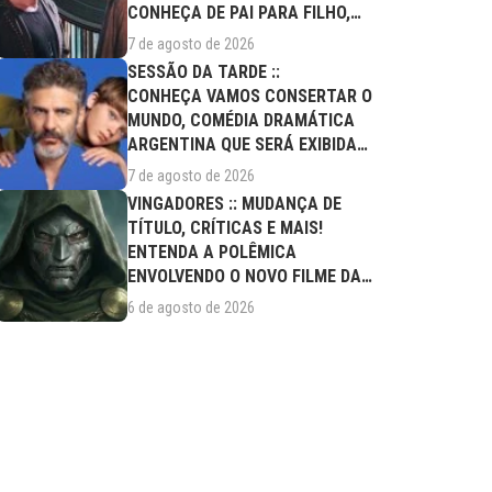
CONHEÇA DE PAI PARA FILHO,
FILME DESTE...
7 de agosto de 2026
SESSÃO DA TARDE ::
CONHEÇA VAMOS CONSERTAR O
MUNDO, COMÉDIA DRAMÁTICA
ARGENTINA QUE SERÁ EXIBIDA
NESTA SEXTA (07/08)
7 de agosto de 2026
VINGADORES :: MUDANÇA DE
TÍTULO, CRÍTICAS E MAIS!
ENTENDA A POLÊMICA
ENVOLVENDO O NOVO FILME DA
MARVEL
6 de agosto de 2026