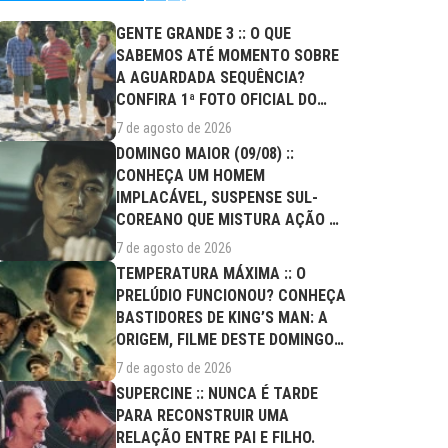
GENTE GRANDE 3 :: O QUE
SABEMOS ATÉ MOMENTO SOBRE
A AGUARDADA SEQUÊNCIA?
CONFIRA 1ª FOTO OFICIAL DO
ELENCO!
7 de agosto de 2026
DOMINGO MAIOR (09/08) ::
CONHEÇA UM HOMEM
IMPLACÁVEL, SUSPENSE SUL-
COREANO QUE MISTURA AÇÃO E
DRAMA FAMILIAR
7 de agosto de 2026
TEMPERATURA MÁXIMA :: O
PRELÚDIO FUNCIONOU? CONHEÇA
BASTIDORES DE KING’S MAN: A
ORIGEM, FILME DESTE DOMINGO
(09/08)
7 de agosto de 2026
SUPERCINE :: NUNCA É TARDE
PARA RECONSTRUIR UMA
RELAÇÃO ENTRE PAI E FILHO.