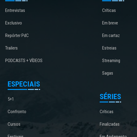
Entrevistas
Críticas
Exclusivo
Em breve
Repórter PdC
Em cartaz
Trailers
Estreias
PODCASTS + VÍDEOS
Streaming
Sagas
ESPECIAIS
SÉRIES
5+1
Confronto
Críticas
Cursos
Finalizadas
Festivais
Em Andamento