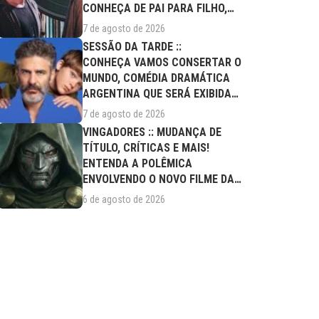
CONHEÇA DE PAI PARA FILHO,
FILME DESTE...
7 de agosto de 2026
SESSÃO DA TARDE ::
CONHEÇA VAMOS CONSERTAR O
MUNDO, COMÉDIA DRAMÁTICA
ARGENTINA QUE SERÁ EXIBIDA
NESTA SEXTA (07/08)
7 de agosto de 2026
VINGADORES :: MUDANÇA DE
TÍTULO, CRÍTICAS E MAIS!
ENTENDA A POLÊMICA
ENVOLVENDO O NOVO FILME DA
MARVEL
6 de agosto de 2026