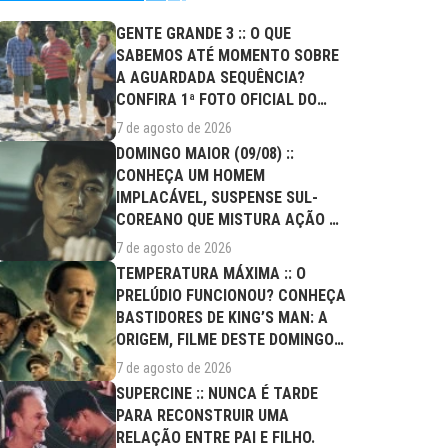
GENTE GRANDE 3 :: O QUE
SABEMOS ATÉ MOMENTO SOBRE
A AGUARDADA SEQUÊNCIA?
CONFIRA 1ª FOTO OFICIAL DO
ELENCO!
7 de agosto de 2026
DOMINGO MAIOR (09/08) ::
CONHEÇA UM HOMEM
IMPLACÁVEL, SUSPENSE SUL-
COREANO QUE MISTURA AÇÃO E
DRAMA FAMILIAR
7 de agosto de 2026
TEMPERATURA MÁXIMA :: O
PRELÚDIO FUNCIONOU? CONHEÇA
BASTIDORES DE KING’S MAN: A
ORIGEM, FILME DESTE DOMINGO
(09/08)
7 de agosto de 2026
SUPERCINE :: NUNCA É TARDE
PARA RECONSTRUIR UMA
RELAÇÃO ENTRE PAI E FILHO.