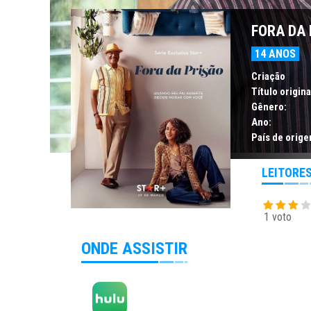
FORA DA 
14 ANOS
Criação
Título origina
Gênero:
Ano:
País de orige
LEITORE
1 voto
ONDE ASSISTIR