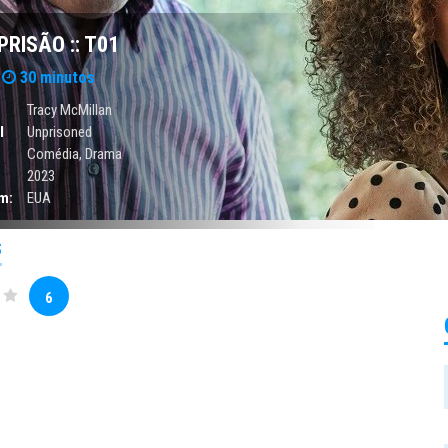
PRISÃO :: T01
30 minutos
Tracy McMillan
l
Unprisoned
Comédia
,
Drama
2023
m:
EUA
S
6