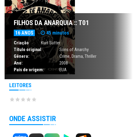
FILHOS DA ANARQUIA :: T01
16 ANOS
45 minutos
Criação
Kurt Sutter
Título original
Sons of Anarchy
Gênero:
Crime
,
Drama
,
Thriller
Ano:
2008
País de origem:
EUA
LEITORES
ONDE ASSISTIR