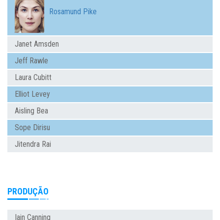
Rosamund Pike
Janet Amsden
Jeff Rawle
Laura Cubitt
Elliot Levey
Aisling Bea
Sope Dirisu
Jitendra Rai
PRODUÇÃO
Iain Canning