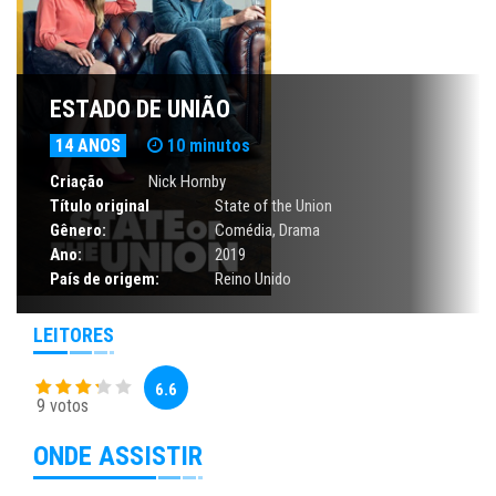
ESTADO DE UNIÃO
14 ANOS
10 minutos
Criação
Nick Hornby
Título original
State of the Union
Gênero:
Comédia
,
Drama
Ano:
2019
País de origem:
Reino Unido
LEITORES
6.6
9 votos
ONDE ASSISTIR