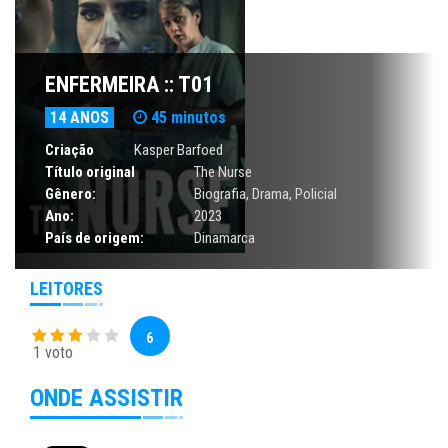
ENFERMEIRA :: T01
14 ANOS
45 minutos
Criação
Kasper Barfoed
Título original
The Nurse
Gênero:
Biografia
,
Drama
,
Policial
Ano:
2023
País de origem:
Dinamarca
LEITORES
6
1 voto
ONDE ASSISTIR