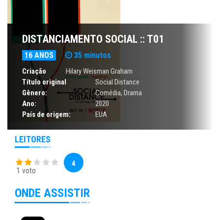
DISTANCIAMENTO SOCIAL :: T01
16 ANOS
35 minutos
Criação
Hilary Weisman Graham
Título original
Social Distance
Gênero:
Comédia
,
Drama
Ano:
2020
País de origem:
EUA
LEITORES
4
1 voto
ONDE ASSISTIR