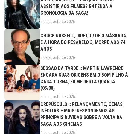
ASSISTIR AOS FILMES? ENTENDA A
CRONOLOGIA DA SAGA!
5 de agosto de 2026
CHUCK RUSSELL, DIRETOR DE O MÁSKARA
E A HORA DO PESADELO 3, MORRE AOS 74
ANOS
5 de agosto de 2026
SESSÃO DA TARDE :: MARTIN LAWRENCE
ENCARA SUAS ORIGENS EM O BOM FILHO À
CASA TORNA, FILME DESTA QUARTA
(05/08)
5 de agosto de 2026
CREPÚSCULO :: RELANÇAMENTO, CENAS
INÉDITAS E MAIS! RESPONDEMOS ÀS
PRINCIPAIS DÚVIDAS SOBRE A VOLTA DA
SAGA AOS CINEMAS
4 de agosto de 2026