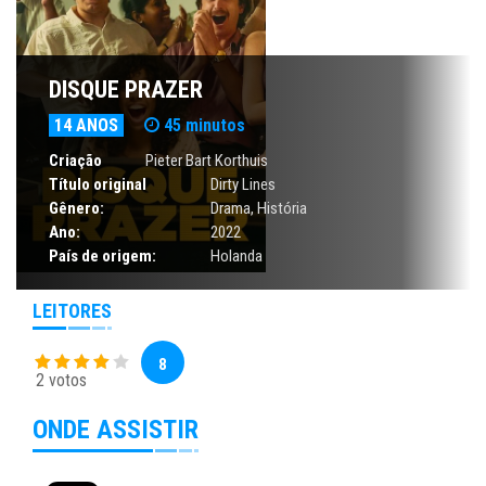
DISQUE PRAZER
14 ANOS
45 minutos
Criação
Pieter Bart Korthuis
Título original
Dirty Lines
Gênero:
Drama
,
História
Ano:
2022
País de origem:
Holanda
LEITORES
8
2 votos
ONDE ASSISTIR