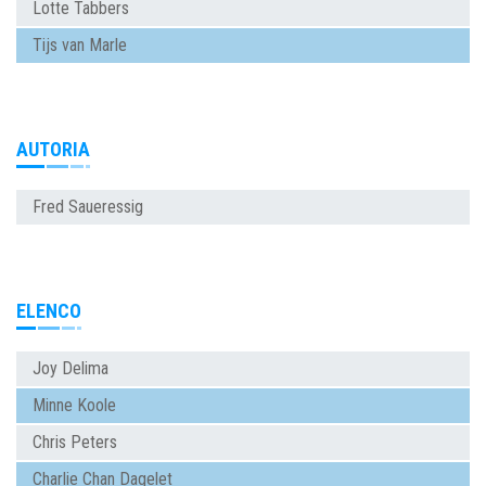
Lotte Tabbers
Tijs van Marle
AUTORIA
Fred Saueressig
ELENCO
Joy Delima
Minne Koole
Chris Peters
Charlie Chan Dagelet