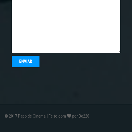
© 2017
Papo de Cinema
| Feito com
por
Be220