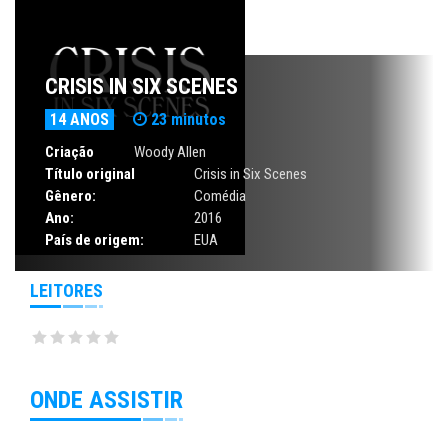
CRISIS IN SIX SCENES
14 ANOS
23 minutos
Criação
Woody Allen
Título original
Crisis in Six Scenes
Gênero:
Comédia
Ano:
2016
País de origem:
EUA
LEITORES
ONDE ASSISTIR