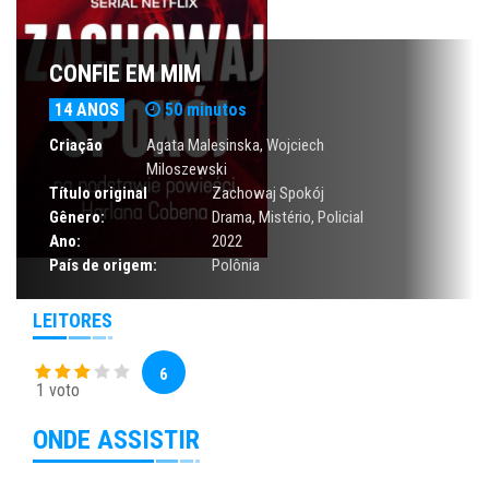
CONFIE EM MIM
14 ANOS
50 minutos
Criação
Agata Malesinska, Wojciech
Miloszewski
Título original
Zachowaj Spokój
Gênero:
Drama
,
Mistério
,
Policial
Ano:
2022
País de origem:
Polônia
LEITORES
6
1 voto
ONDE ASSISTIR