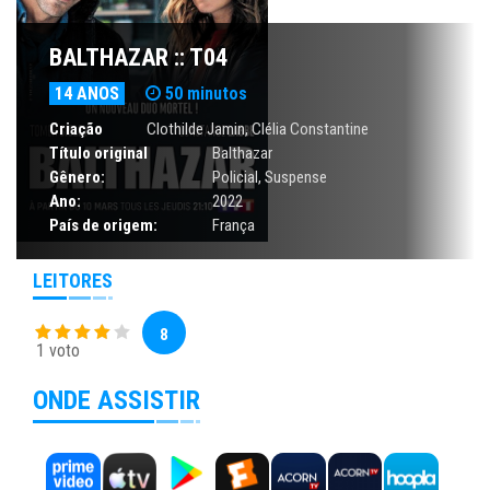
BALTHAZAR :: T04
14 ANOS
50 minutos
Criação
Clothilde Jamin, Clélia Constantine
Título original
Balthazar
Gênero:
Policial
,
Suspense
Ano:
2022
País de origem:
França
LEITORES
8
1 voto
ONDE ASSISTIR