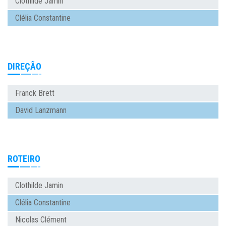
Clothilde Jamin
Clélia Constantine
DIREÇÃO
Franck Brett
David Lanzmann
ROTEIRO
Clothilde Jamin
Clélia Constantine
Nicolas Clément