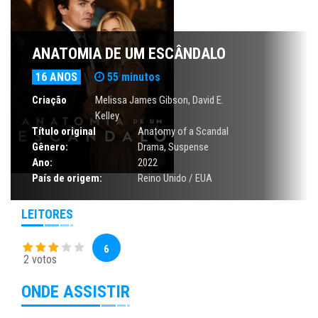
ANATOMIA DE UM ESCÂNDALO
16 ANOS
55 minutos
Criação
Melissa James Gibson, David E.
Kelley
Título original
Anatomy of a Scandal
Gênero:
Drama
,
Suspense
Ano:
2022
País de origem:
Reino Unido / EUA
LEITORES
6
2 votos
ONDE ASSISTIR