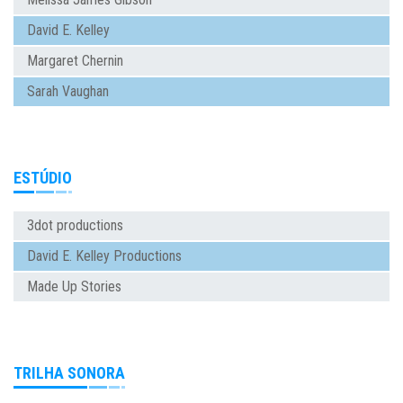
David E. Kelley
Margaret Chernin
Sarah Vaughan
ESTÚDIO
3dot productions
David E. Kelley Productions
Made Up Stories
TRILHA SONORA