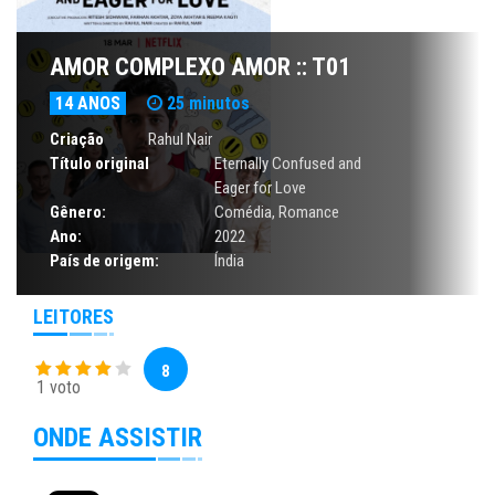
AMOR COMPLEXO AMOR :: T01
14 ANOS
25 minutos
Criação
Rahul Nair
Título original
Eternally Confused and
Eager for Love
Gênero:
Comédia
,
Romance
Ano:
2022
País de origem:
Índia
LEITORES
8
1 voto
ONDE ASSISTIR