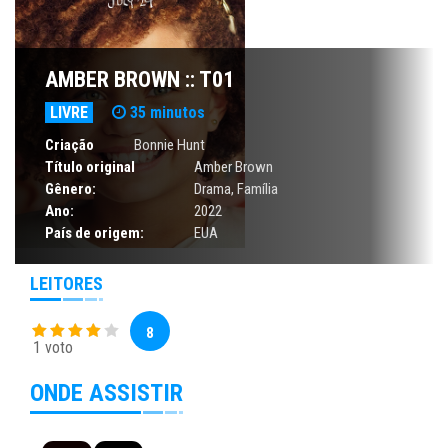
AMBER BROWN :: T01
LIVRE
35 minutos
Criação
Bonnie Hunt
Título original
Amber Brown
Gênero:
Drama
,
Família
Ano:
2022
País de origem:
EUA
LEITORES
8
1 voto
ONDE ASSISTIR