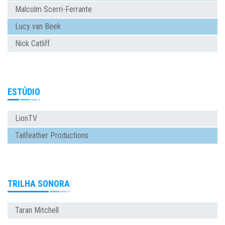
Malcolm Scerri-Ferrante
Lucy van Beek
Nick Catliff
ESTÚDIO
LionTV
Tailfeather Productions
TRILHA SONORA
Taran Mitchell