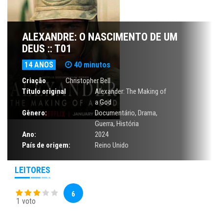
ALEXANDRE: O NASCIMENTO DE UM
DEUS :: T01
14 ANOS
40 minutos
Criação
Christopher Bell
Título original
Alexander: The Making of
a God
Gênero:
Documentário
,
Drama
,
Guerra
,
História
Ano:
2024
País de origem:
Reino Unido
LEITORES
6
1 voto