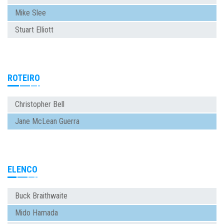
Mike Slee
Stuart Elliott
ROTEIRO
Christopher Bell
Jane McLean Guerra
ELENCO
Buck Braithwaite
Mido Hamada