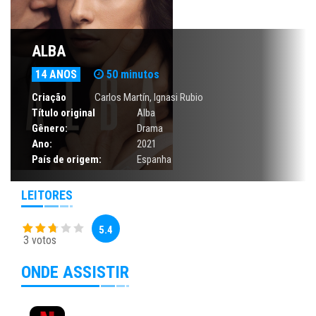
ALBA
14 ANOS
50 minutos
Criação
Carlos Martín, Ignasi Rubio
Título original
Alba
Gênero:
Drama
Ano:
2021
País de origem:
Espanha
LEITORES
5.4
3 votos
ONDE ASSISTIR