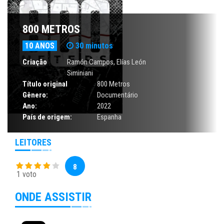
800 METROS
10 ANOS
30 minutos
Criação
Ramón Campos, Elías León
Siminiani
Título original
800 Metros
Gênero:
Documentário
Ano:
2022
País de origem:
Espanha
LEITORES
8
1 voto
ONDE ASSISTIR