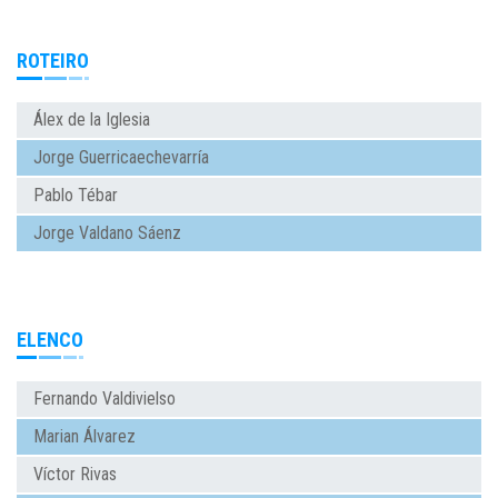
ROTEIRO
Álex de la Iglesia
Jorge Guerricaechevarría
Pablo Tébar
Jorge Valdano Sáenz
ELENCO
Fernando Valdivielso
Marian Álvarez
Víctor Rivas