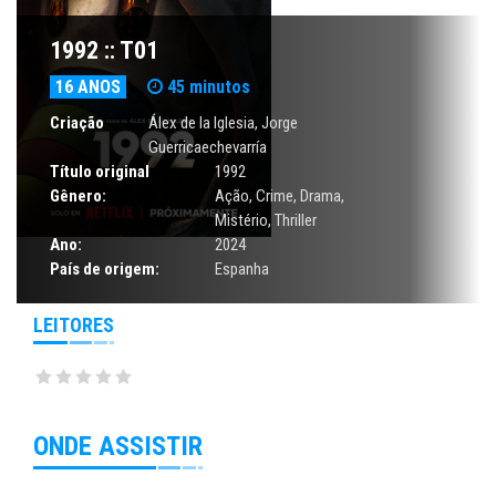
1992 :: T01
16 ANOS
45 minutos
Criação
Álex de la Iglesia, Jorge
Guerricaechevarría
Título original
1992
Gênero:
Ação
,
Crime
,
Drama
,
Mistério
,
Thriller
Ano:
2024
País de origem:
Espanha
LEITORES
ONDE ASSISTIR