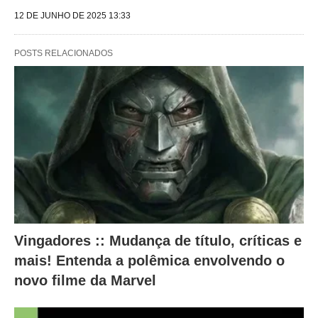
u
12 DE JUNHO DE 2025 13:33
i
n
POSTS RELACIONADOS
t
e
s
a
l
t
e
r
a
Vingadores :: Mudança de título, críticas e
mais! Entenda a polêmica envolvendo o
m
novo filme da Marvel
o
c