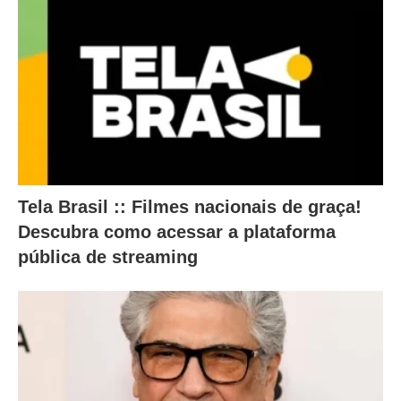
o
n
t
e
ú
d
o
a
Tela Brasil :: Filmes nacionais de graça!
b
Descubra como acessar a plataforma
a
pública de streaming
i
x
o
.