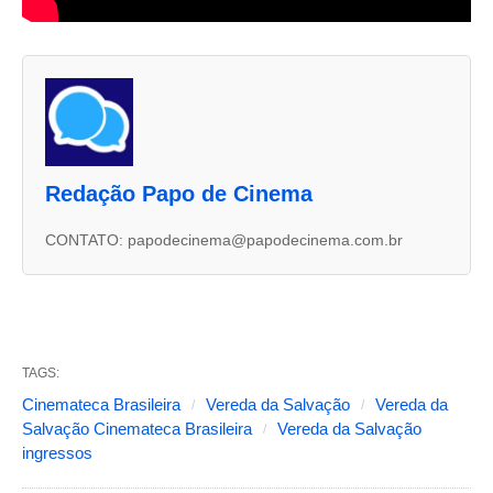
A
s
d
u
Redação Papo de Cinema
a
s
CONTATO: papodecinema@papodecinema.com.br
a
b
a
s
TAGS:
s
Cinemateca Brasileira
Vereda da Salvação
Vereda da
Salvação Cinemateca Brasileira
Vereda da Salvação
e
ingressos
g