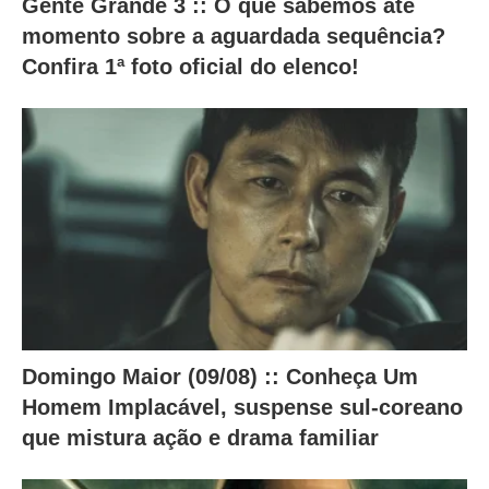
Gente Grande 3 :: O que sabemos até
r
momento sobre a aguardada sequência?
a
Confira 1ª foto oficial do elenco!
m
o
c
o
n
t
e
ú
d
Domingo Maior (09/08) :: Conheça Um
o
Homem Implacável, suspense sul-coreano
a
que mistura ação e drama familiar
b
a