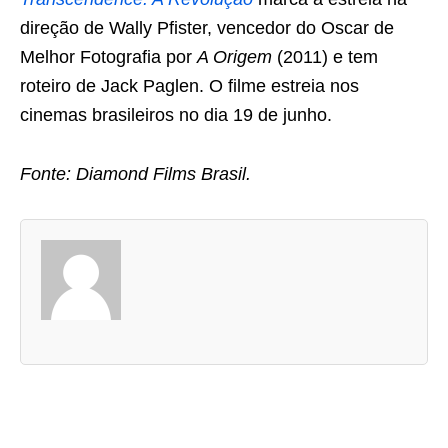
direção de Wally Pfister, vencedor do Oscar de
Melhor Fotografia por
A Origem
(2011) e tem
roteiro de Jack Paglen. O filme estreia nos
cinemas brasileiros no dia 19 de junho.
Fonte: Diamond Films Brasil.
A
s
d
u
a
s
a
b