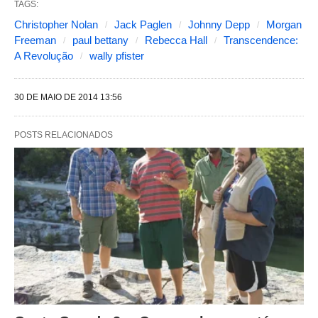
TAGS:
a
Christopher Nolan
Jack Paglen
Johnny Depp
Morgan
s
Freeman
paul bettany
Rebecca Hall
Transcendence:
A Revolução
wally pfister
s
e
30 DE MAIO DE 2014 13:56
g
u
POSTS RELACIONADOS
i
n
t
e
s
a
l
t
e