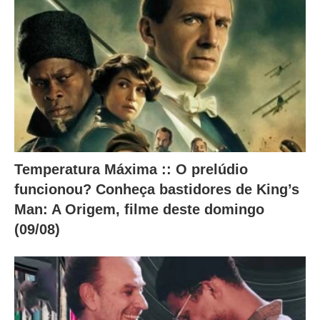
i
x
o
.
Temperatura Máxima :: O prelúdio
funcionou? Conheça bastidores de King’s
Man: A Origem, filme deste domingo
(09/08)