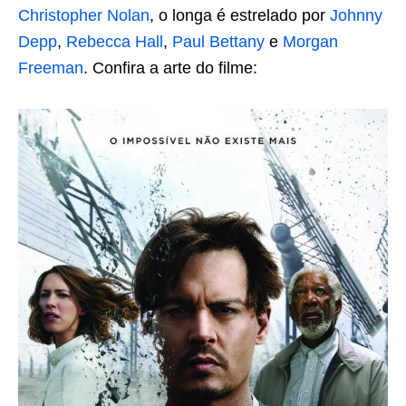
Christopher Nolan
, o longa é estrelado por
Johnny
Depp
,
Rebecca Hall
,
Paul Bettany
e
Morgan
Freeman
. Confira a arte do filme: