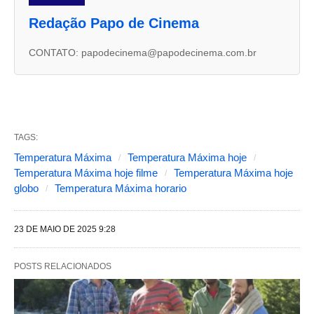
u
Redação Papo de Cinema
a
s
CONTATO: papodecinema@papodecinema.com.br
a
b
a
s
TAGS:
s
Temperatura Máxima
Temperatura Máxima hoje
Temperatura Máxima hoje filme
Temperatura Máxima hoje
e
globo
Temperatura Máxima horario
g
u
23 DE MAIO DE 2025 9:28
i
n
POSTS RELACIONADOS
t
e