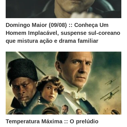
d
o
a
Domingo Maior (09/08) :: Conheça Um
b
Homem Implacável, suspense sul-coreano
a
que mistura ação e drama familiar
i
x
o
.
Temperatura Máxima :: O prelúdio