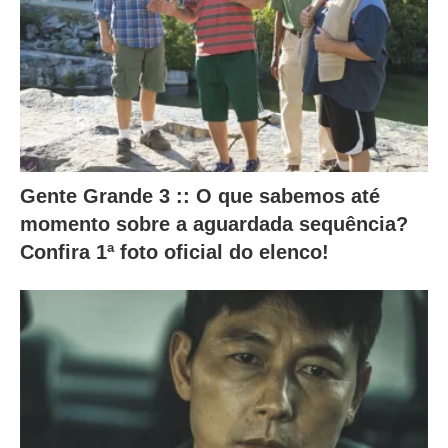
s
a
l
t
e
r
a
Gente Grande 3 :: O que sabemos até
momento sobre a aguardada sequência?
m
Confira 1ª foto oficial do elenco!
o
c
o
n
t
e
ú