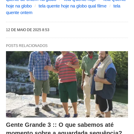
e
hoje na globo
tela quente hoje na globo qual filme
tela
g
quente ontem
u
i
12 DE MAIO DE 2025 8:53
n
t
POSTS RELACIONADOS
e
s
a
l
t
e
r
a
Gente Grande 3 :: O que sabemos até
m
momento sobre a aguardada sequência?