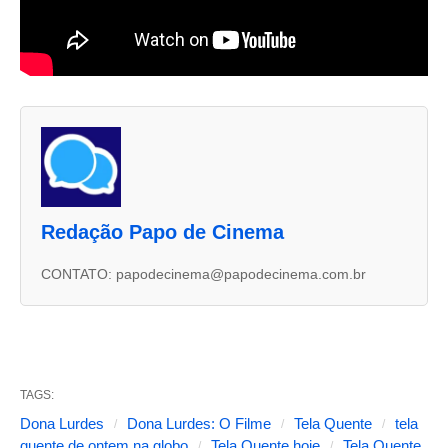
A
s
d
u
Redação Papo de Cinema
a
s
CONTATO: papodecinema@papodecinema.com.br
a
b
a
s
TAGS:
s
Dona Lurdes
Dona Lurdes: O Filme
Tela Quente
tela
quente de ontem na globo
Tela Quente hoje
Tela Quente