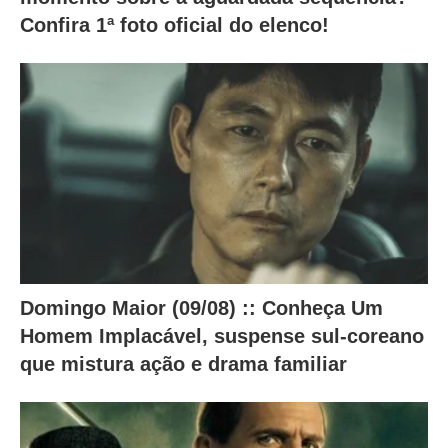
o
Confira 1ª foto oficial do elenco!
c
o
n
t
e
ú
d
o
a
b
Domingo Maior (09/08) :: Conheça Um
a
Homem Implacável, suspense sul-coreano
que mistura ação e drama familiar
i
x
o