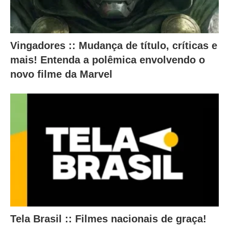
t
e
r
Vingadores :: Mudança de título, críticas e
a
mais! Entenda a polêmica envolvendo o
m
novo filme da Marvel
o
c
o
n
t
e
ú
d
o
Tela Brasil :: Filmes nacionais de graça!
a