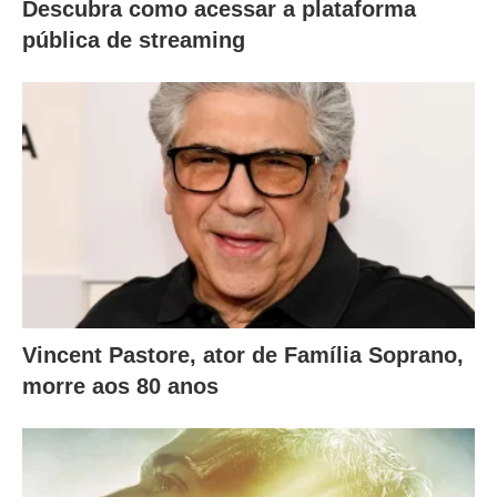
Descubra como acessar a plataforma
b
pública de streaming
a
i
x
o
.
Vincent Pastore, ator de Família Soprano,
morre aos 80 anos