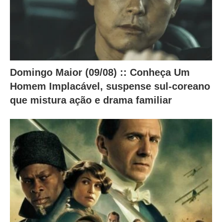
d
o
a
b
a
Domingo Maior (09/08) :: Conheça Um
i
Homem Implacável, suspense sul-coreano
x
que mistura ação e drama familiar
o
.