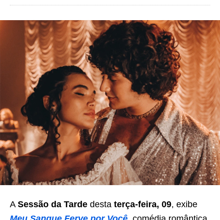
A
Sessão da Tarde
desta
terça-feira, 09
, exibe
Meu Sangue Ferve por Você
, comédia romântica