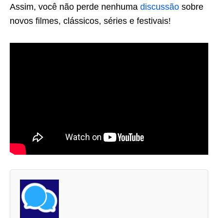
Assim, você não perde nenhuma
discussão
sobre
novos filmes, clássicos, séries e festivais!
A
s
d