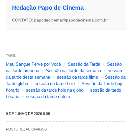
u
Redação Papo de Cinema
a
s
CONTATO: papodecinema@papodecinema.com.br
a
b
a
s
TAGS:
s
Meu Sangue Ferve por Você
Sessão da Tarde
Sessão
da Tarde amanha
Sessão da Tarde da semana
sessao
e
da tarde desta semana
sessão da tarde filme
Sessão da
g
Tarde globo
sessão da tarde hoje
Sessão da Tarde hoje
u
horario
sessão da tarde hoje na globo
sessão da tarde
horario
sessao da tarde ontem
i
n
9 DE JUNHO DE 2026 8:09
t
e
POSTS RELACIONADOS