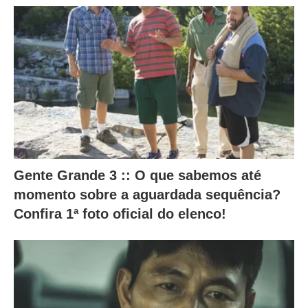
s
a
l
t
e
r
a
m
o
Gente Grande 3 :: O que sabemos até
c
momento sobre a aguardada sequência?
o
Confira 1ª foto oficial do elenco!
n
t
e
ú