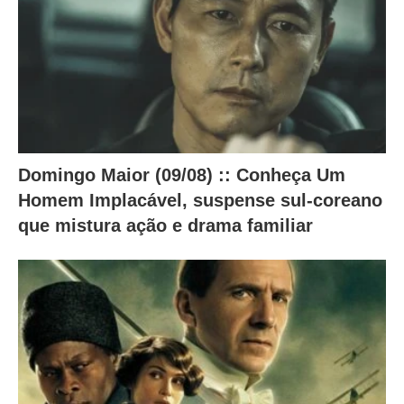
i
x
o
.
Domingo Maior (09/08) :: Conheça Um
Homem Implacável, suspense sul-coreano
que mistura ação e drama familiar