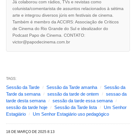
Já colaborou com rádios, TVs e revistas como
a
colunista/comentarista de assuntos relacionados à sétima
arte e integrou diversos júris em festivais de cinema.
s
Também é membro da ACCIRS: Associação de Críticos
s
de Cinema do Rio Grande do Sul e idealizador do
e
Podcast Papo de Cinema. CONTATO:
victor@papodecinema.com.br
g
u
i
n
TAGS:
t
Sessão da Tarde
Sessão da Tarde amanha
Sessão da
e
Tarde da semana
sessão da tarde de ontem
sessao da
s
tarde desta semana
sessão da tarde essa semana
sessão da tarde hoje
Sessão da Tarde lista
Um Senhor
a
Estagiário
Um Senhor Estagiário uso pedagógico
l
t
18 DE MARÇO DE 2025 8:13
e