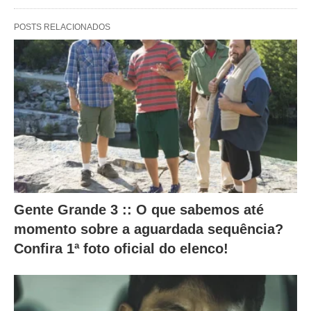
r
POSTS RELACIONADOS
a
m
o
c
o
n
t
e
ú
Gente Grande 3 :: O que sabemos até
d
momento sobre a aguardada sequência?
Confira 1ª foto oficial do elenco!
o
a
b
a