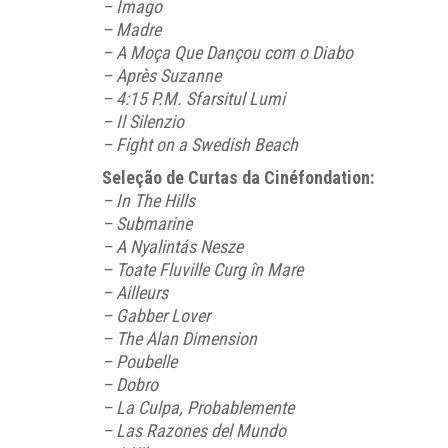
– Imago
– Madre
– A Moça Que Dançou com o Diabo
– Après Suzanne
– 4:15 P.M. Sfarsitul Lumi
– Il Silenzio
– Fight on a Swedish Beach
Seleção de Curtas da Cinéfondation:
– In The Hills
– Submarine
– A Nyalintás Nesze
– Toate Fluville Curg în Mare
– Ailleurs
– Gabber Lover
– The Alan Dimension
– Poubelle
– Dobro
– La Culpa, Probablemente
– Las Razones del Mundo