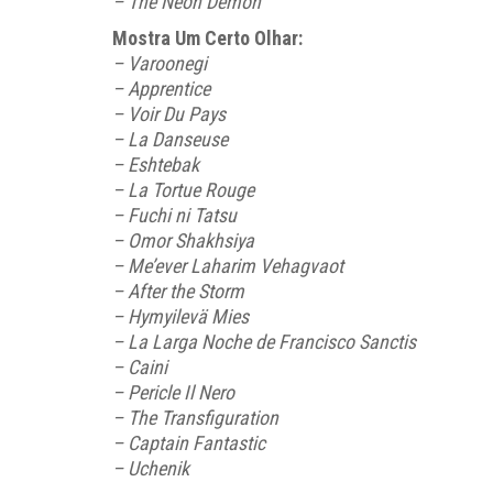
– The Neon Demon
Mostra Um Certo Olhar:
– Varoonegi
– Apprentice
– Voir Du Pays
– La Danseuse
– Eshtebak
– La Tortue Rouge
– Fuchi ni Tatsu
– Omor Shakhsiya
– Me’ever Laharim Vehagvaot
– After the Storm
– Hymyilevä Mies
– La Larga Noche de Francisco Sanctis
– Caini
– Pericle Il Nero
– The Transfiguration
– Captain Fantastic
– Uchenik