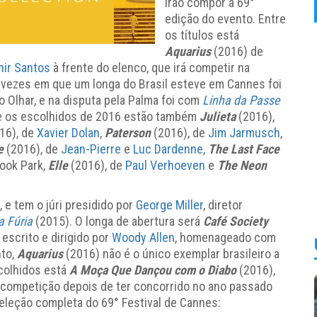
irão compor a 69°
edição do evento. Entre
os títulos está
Aquarius
(2016) de
hir Santos
à frente do elenco, que irá competir na
s vezes em que um longa do Brasil esteve em Cannes foi
 Olhar, e na disputa pela Palma foi com
Linha da Passe
re os escolhidos de 2016 estão também
Julieta
(2016),
16), de
Xavier Dolan
,
Paterson
(2016), de
Jim Jarmusch
,
e
(2016), de
Jean-Pierre
e
Luc Dardenne
,
The Last Face
ook Park,
Elle
(2016), de
Paul Verhoeven
e
The Neon
 e tem o júri presidido por
George Miller
, diretor
a Fúria
(2015). O longa de abertura será
Café Society
, escrito e dirigido por
Woody Allen
, homenageado com
nto,
Aquarius
(2016) não é o único exemplar brasileiro a
scolhidos está
A Moça Que Dançou com o Diabo
(2016),
a competição depois de ter concorrido no ano passado
seleção completa do 69° Festival de Cannes: