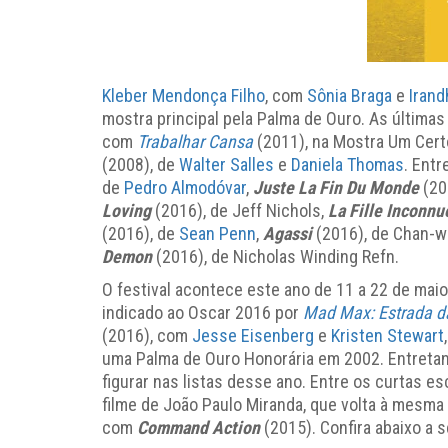
Kleber Mendonça Filho
, com
Sônia Braga
e
Irand
mostra principal pela Palma de Ouro. As última
com
Trabalhar Cansa
(2011), na Mostra Um Certo
(2008), de
Walter Salles
e
Daniela Thomas
. Ent
de
Pedro Almodóvar
,
Juste La Fin Du Monde
(20
Loving
(2016), de Jeff Nichols,
La Fille Inconnu
(2016), de
Sean Penn
,
Agassi
(2016), de Chan-w
Demon
(2016), de Nicholas Winding Refn.
O festival acontece este ano de 11 a 22 de maio,
indicado ao Oscar 2016 por
Mad Max: Estrada d
(2016), com
Jesse Eisenberg
e
Kristen Stewart
uma Palma de Ouro Honorária em 2002. Entreta
figurar nas listas desse ano. Entre os curtas e
filme de João Paulo Miranda, que volta à mesm
com
Command Action
(2015). Confira abaixo a 