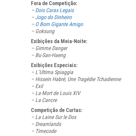
Fora de Competição:
–
Dois Caras Legais
–
Jogo do Dinheiro
–
O Bom Gigante Amigo
– Goksung
Exibições da Meia-Noite:
– Gimme Danger
– Bu-San-Haeng
Exibições Especiais:
– L’Ultima Spiaggia
– Hissein Habré, Une Tragédie Tchadienne
– Exil
– La Mort de Louis XIV
– La Cancre
Competição de Curtas:
– La Laine Sur le Dos
– Dreamlands
– Timecode