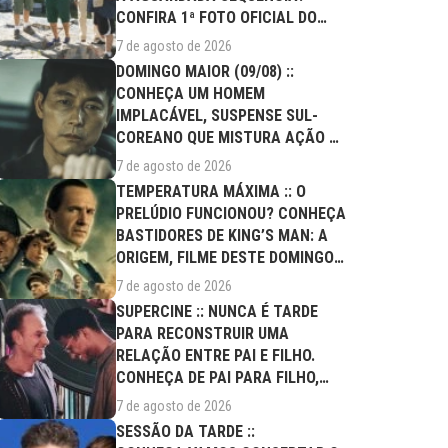
CONFIRA 1ª FOTO OFICIAL DO
ELENCO!
7 de agosto de 2026
DOMINGO MAIOR (09/08) ::
CONHEÇA UM HOMEM
IMPLACÁVEL, SUSPENSE SUL-
COREANO QUE MISTURA AÇÃO E
DRAMA FAMILIAR
7 de agosto de 2026
TEMPERATURA MÁXIMA :: O
PRELÚDIO FUNCIONOU? CONHEÇA
BASTIDORES DE KING’S MAN: A
ORIGEM, FILME DESTE DOMINGO
(09/08)
7 de agosto de 2026
SUPERCINE :: NUNCA É TARDE
PARA RECONSTRUIR UMA
RELAÇÃO ENTRE PAI E FILHO.
CONHEÇA DE PAI PARA FILHO,
FILME DESTE...
7 de agosto de 2026
SESSÃO DA TARDE ::