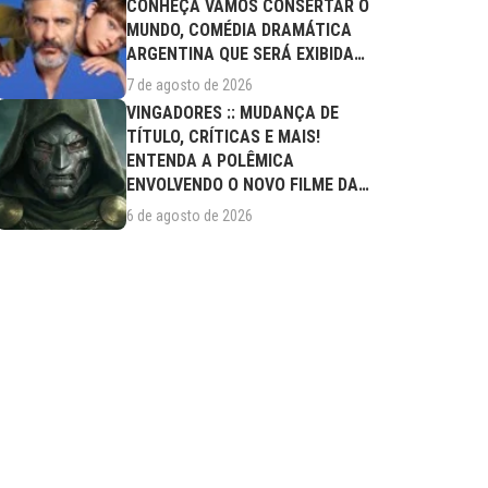
CONHEÇA VAMOS CONSERTAR O
MUNDO, COMÉDIA DRAMÁTICA
ARGENTINA QUE SERÁ EXIBIDA
NESTA SEXTA (07/08)
7 de agosto de 2026
VINGADORES :: MUDANÇA DE
TÍTULO, CRÍTICAS E MAIS!
ENTENDA A POLÊMICA
ENVOLVENDO O NOVO FILME DA
MARVEL
6 de agosto de 2026