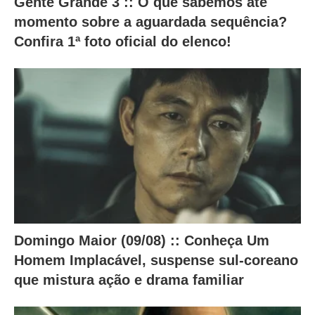
Gente Grande 3 :: O que sabemos até
e
momento sobre a aguardada sequência?
r
Confira 1ª foto oficial do elenco!
a
m
o
c
o
n
t
e
ú
Domingo Maior (09/08) :: Conheça Um
d
Homem Implacável, suspense sul-coreano
o
que mistura ação e drama familiar
a
b