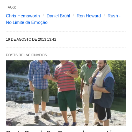
b
TAGS:
a
Chris Hemsworth
Daniel Brühl
Ron Howard
Rush -
s
No Limite da Emoção
s
e
19 DE AGOSTO DE 2013 13:42
g
POSTS RELACIONADOS
u
i
n
t
e
s
a
l
t