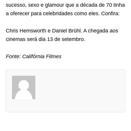
sucesso, sexo e glamour que a década de 70 tinha
a oferecer para celebridades como eles. Confira:
Chris Hemsworth e Daniel Brühl. A chegada aos
cinemas será dia 13 de setembro.
Fonte: Califórnia Filmes
A
s
d
u
a
s
a