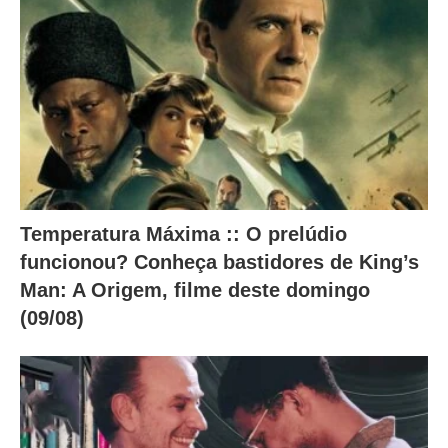
a
i
x
o
.
Temperatura Máxima :: O prelúdio
funcionou? Conheça bastidores de King’s
Man: A Origem, filme deste domingo
(09/08)