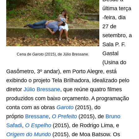
última terça
-feira, dia
27 de
setembro, a
Sala P. F.
Gastal
Cena de
Garoto
(2015), de Júlio Bressane.
(Usina do
Gasômetro, 3º andar), em Porto Alegre, está
exibindo o projeto Tela Brilhadora, idealizado pelo
diretor
Júlio Bressane
, que reúne quatro filmes
produzidos com baixo orçamento. A programação
conta com as obras
Garoto
(2015), do
próprio
Bressane
,
O Prefeito
(2015), de
Bruno
Safadi
,
O Espelho
(2015), de Rodrigo Lima, e
Origem do Mundo
(2015), de Moa Batsow. Os