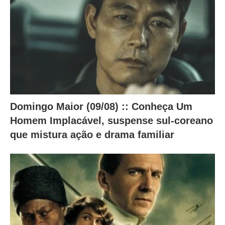
c
o
n
t
e
ú
d
Domingo Maior (09/08) :: Conheça Um
o
Homem Implacável, suspense sul-coreano
a
que mistura ação e drama familiar
b
a
i
x
o
.