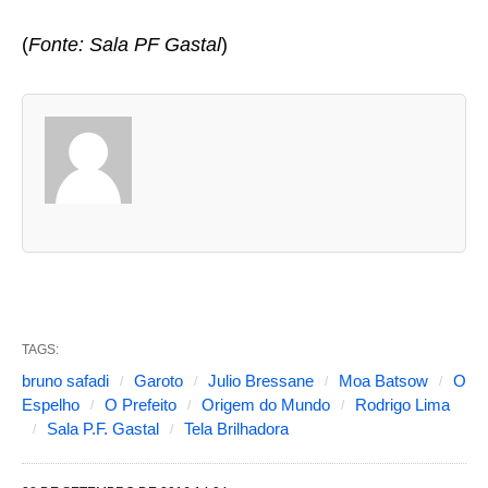
(
Fonte: Sala PF Gastal
)
A
s
d
u
a
s
a
b
TAGS:
a
bruno safadi
Garoto
Julio Bressane
Moa Batsow
O
s
Espelho
O Prefeito
Origem do Mundo
Rodrigo Lima
Sala P.F. Gastal
Tela Brilhadora
s
e