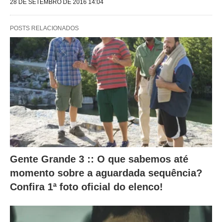
28 DE SETEMBRO DE 2016 14:04
g
u
POSTS RELACIONADOS
i
n
t
e
s
a
l
t
e
Gente Grande 3 :: O que sabemos até
r
momento sobre a aguardada sequência?
a
Confira 1ª foto oficial do elenco!
m
o