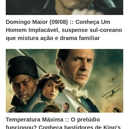
d
o
a
Domingo Maior (09/08) :: Conheça Um
Homem Implacável, suspense sul-coreano
b
que mistura ação e drama familiar
a
i
x
o
.
Temperatura Máxima :: O prelúdio
funcionou? Conheça bastidores de King’s