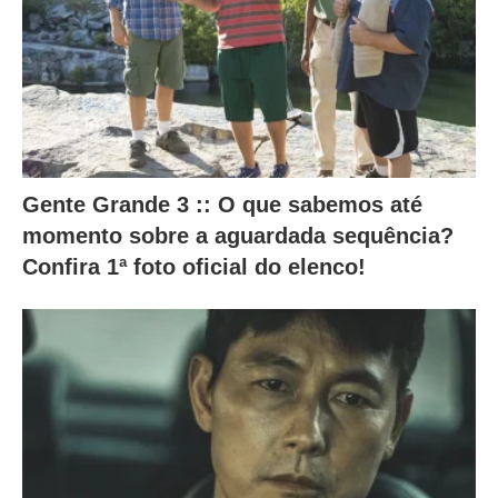
s
a
l
t
e
r
Gente Grande 3 :: O que sabemos até
a
momento sobre a aguardada sequência?
m
Confira 1ª foto oficial do elenco!
o
c
o
n
t
e
ú