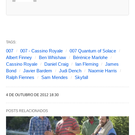
u
a
s
a
b
TAGS:
a
007
007 - Cassino Royale
007 Quantum of Solace
s
Albert Finney
Ben Whishaw
Bérénice Marlohe
Cassino Royale
Daniel Craig
Ian Fleming
James
s
Bond
Javier Bardem
Judi Dench
Naomie Harris
e
Ralph Fiennes
Sam Mendes
Skyfall
g
u
4 DE OUTUBRO DE 2012 18:30
i
n
POSTS RELACIONADOS
t
e