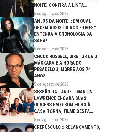
NOITE. CONFIRA A LISTA
COMPLETA DE...
5 de agosto de 2026
ANJOS DA NOITE :: EM QUAL
ORDEM ASSISTIR AOS FILMES?
ENTENDA A CRONOLOGIA DA
SAGA!
5 de agosto de 2026
CHUCK RUSSELL, DIRETOR DE O
MÁSKARA E A HORA DO
PESADELO 3, MORRE AOS 74
ANOS
5 de agosto de 2026
SESSÃO DA TARDE :: MARTIN
LAWRENCE ENCARA SUAS
ORIGENS EM O BOM FILHO À
CASA TORNA, FILME DESTA
QUARTA (05/08)
5 de agosto de 2026
CREPÚSCULO :: RELANÇAMENTO,