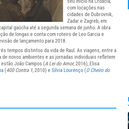
seu início na Croácia,
com locações nas
cidades de Dubrovnik,
Zadar e Zagreb, em
 capital gaúcha até a segunda semana de junho. A obra
ão de longas e conta com roteiro de Leo Garcia e
evisão de lançamento para 2018.
s tempos distintos da vida de Raul. As viagens, entre a
a de novos ambientes e as jornadas individuais refletem
o estão João Campos (
A Lei do Amor
, 2016), Elisa
na
(
400 Contra 1
, 2010) e
Silvia Lourenço
(
O Cheiro do