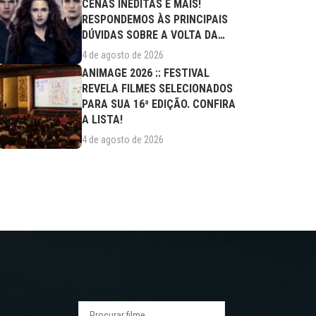
CENAS INÉDITAS E MAIS!
RESPONDEMOS ÀS PRINCIPAIS
DÚVIDAS SOBRE A VOLTA DA
SAGA AOS CINEMAS
4 de agosto de 2026
ANIMAGE 2026 :: FESTIVAL
REVELA FILMES SELECIONADOS
PARA SUA 16ª EDIÇÃO. CONFIRA
A LISTA!
4 de agosto de 2026