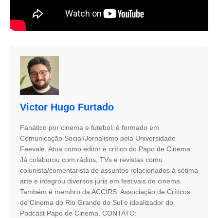
A
s
d
u
Victor Hugo Furtado
a
s
Fanático por cinema e futebol, é formado em
Comunicação Social/Jornalismo pela Universidade
a
Feevale. Atua como editor e crítico do Papo de Cinema.
b
Já colaborou com rádios, TVs e revistas como
a
colunista/comentarista de assuntos relacionados à sétima
arte e integrou diversos júris em festivais de cinema.
s
Também é membro da ACCIRS: Associação de Críticos
s
de Cinema do Rio Grande do Sul e idealizador do
e
Podcast Papo de Cinema. CONTATO: