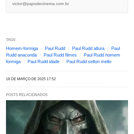
victor@papodecinema.com.br
g
u
i
n
TAGS:
t
Homem-formiga
Paul Rudd
Paul Rudd altura
Paul
e
Rudd anaconda
Paul Rudd filmes
Paul Rudd homem
s
formiga
Paul Rudd idade
Paul Rudd selton mello
a
l
18 DE MARÇO DE 2025 17:52
t
e
POSTS RELACIONADOS
r
a
m
o