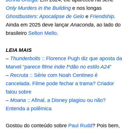
Only Murders in the Building
e nos longas
Ghostbusters: Apocalipse de Gelo
e
Friendship
.
Ainda em 2025 deve lançar
Anaconda
, ao lado do
brasileiro
Selton Mello
.
LEIA MAIS
–
Thunderbolts
:: Florence Pugh diz que aposta da
Marvel “
parece filme indie f*dão no estilo A24
”
–
Recruta
:: Série com Noah Centineo é
cancelada. Filme pode fechar a trama? Criador
falou sobre
–
Moana
:: Afinal, a Disney plagiou ou não?
Entenda a polêmica
Gostou do conteúdo sobre
Paul Rudd
? Pois bem,