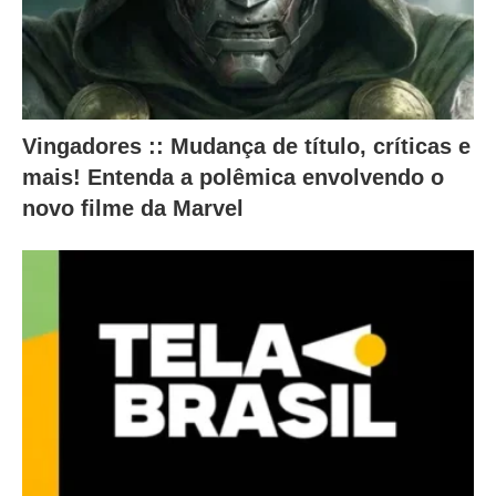
c
o
n
t
Vingadores :: Mudança de título, críticas e
e
mais! Entenda a polêmica envolvendo o
ú
novo filme da Marvel
d
o
a
b
a
i
x
o
.