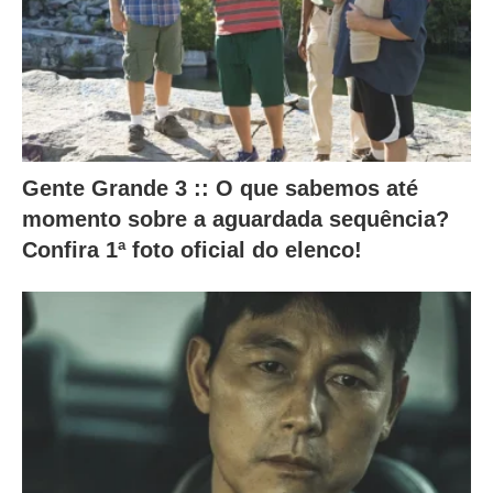
a
l
t
e
r
Gente Grande 3 :: O que sabemos até
a
momento sobre a aguardada sequência?
m
Confira 1ª foto oficial do elenco!
o
c
o
n
t
e
ú