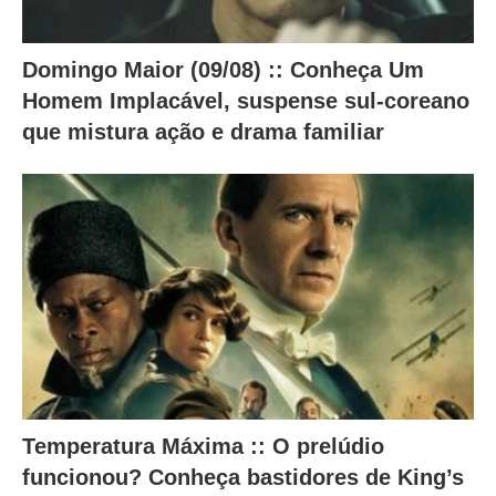
d
o
a
Domingo Maior (09/08) :: Conheça Um
Homem Implacável, suspense sul-coreano
b
que mistura ação e drama familiar
a
i
x
o
.
Temperatura Máxima :: O prelúdio
funcionou? Conheça bastidores de King’s