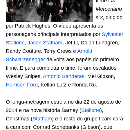
filme
Os
Mercenário
s 3
, dirigido
por Patrick Hughes. O vídeo apresenta os
personagens principais interpretados por
Sylvester
Stallone
,
Jason Statham
, Jet Li, Dolph Lundgren,
Randy Couture, Terry Crews e
Arnold
Schwarzenegger
de volta aos papéis do primeiro
filme. E para completar o time, foram escalados
Wesley Snipes,
Antonio Banderas
, Mel Gibson,
Harrison Ford
, Kellan Lutz e Ronda Ru.
O longa-metragem estreia no dia 22 de agosto de
2014 e na nova história Barney (
Stallone
),
Christmas (
Statham
) e o resto do grupo ficam cara
a cara com Conrad Stonebanks (Gibson), que