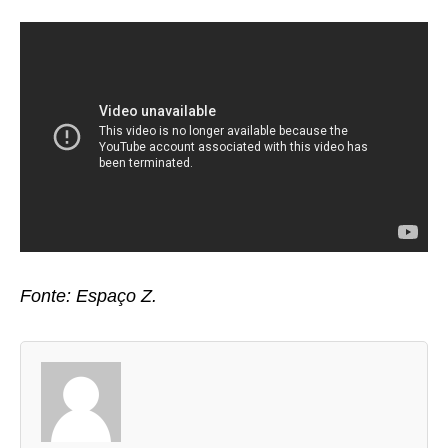
Fonte: Espaço Z.
A
s
d
u