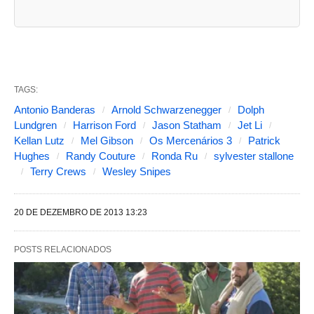
a
s
a
b
TAGS:
a
Antonio Banderas
Arnold Schwarzenegger
Dolph
s
Lundgren
Harrison Ford
Jason Statham
Jet Li
Kellan Lutz
Mel Gibson
Os Mercenários 3
Patrick
s
Hughes
Randy Couture
Ronda Ru
sylvester stallone
e
Terry Crews
Wesley Snipes
g
u
20 DE DEZEMBRO DE 2013 13:23
i
n
POSTS RELACIONADOS
t
e
s