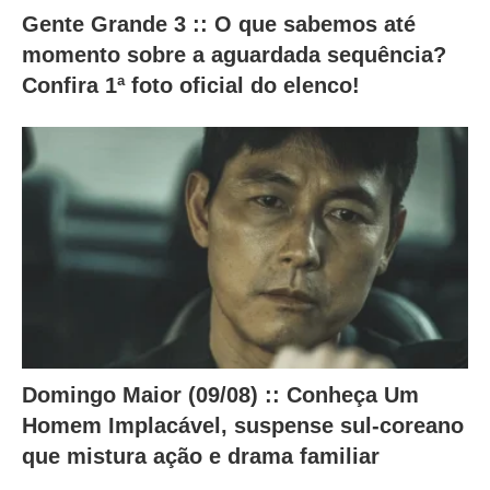
a
Gente Grande 3 :: O que sabemos até
momento sobre a aguardada sequência?
m
Confira 1ª foto oficial do elenco!
o
c
o
n
t
e
ú
d
o
a
Domingo Maior (09/08) :: Conheça Um
b
Homem Implacável, suspense sul-coreano
a
que mistura ação e drama familiar
i