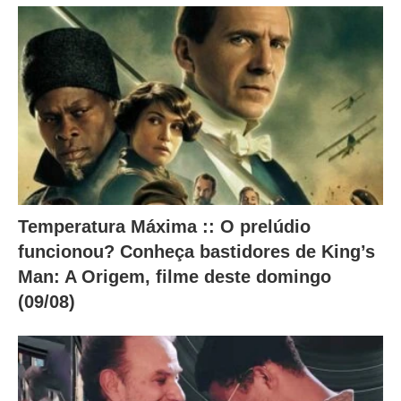
x
o
.
Temperatura Máxima :: O prelúdio
funcionou? Conheça bastidores de King’s
Man: A Origem, filme deste domingo
(09/08)