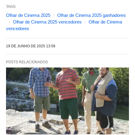
s
TAGS:
s
Olhar de Cinema 2025
Olhar de Cinema 2025 ganhadores
Olhar de Cinema 2025 vencedores
Olhar de Cinema
e
vencedores
g
u
19 DE JUNHO DE 2025 13:56
i
n
POSTS RELACIONADOS
t
e
s
a
l
t
e
r