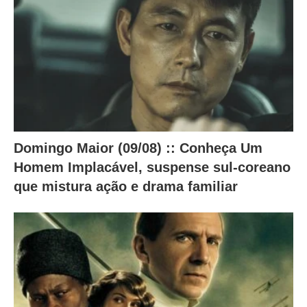
o
c
o
n
t
e
ú
Domingo Maior (09/08) :: Conheça Um
d
Homem Implacável, suspense sul-coreano
o
que mistura ação e drama familiar
a
b
a
i
x
o