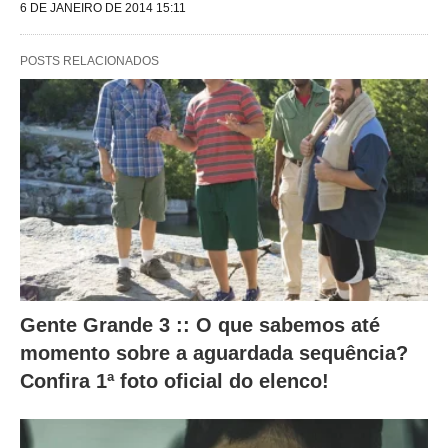
e
6 DE JANEIRO DE 2014 15:11
g
POSTS RELACIONADOS
u
i
n
t
e
s
a
l
t
Gente Grande 3 :: O que sabemos até
e
momento sobre a aguardada sequência?
r
Confira 1ª foto oficial do elenco!
a
m