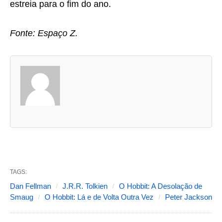
estreia para o fim do ano.
Fonte: Espaço Z.
A
s
d
u
a
s
a
b
TAGS:
a
Dan Fellman
J.R.R. Tolkien
O Hobbit: A Desolação de
s
Smaug
O Hobbit: Lá e de Volta Outra Vez
Peter Jackson
s