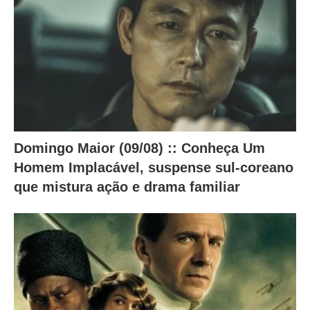
c
o
n
t
e
ú
d
Domingo Maior (09/08) :: Conheça Um
o
Homem Implacável, suspense sul-coreano
a
que mistura ação e drama familiar
b
a
i
x
o
.