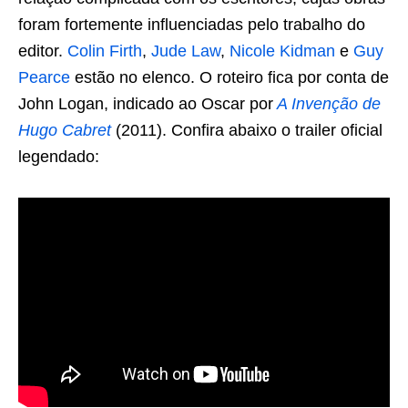
foram fortemente influenciadas pelo trabalho do
editor.
Colin Firth
,
Jude Law
,
Nicole Kidman
e
Guy
Pearce
estão no elenco. O roteiro fica por conta de
John Logan, indicado ao Oscar por
A Invenção de
Hugo Cabret
(2011). Confira abaixo o trailer oficial
legendado: