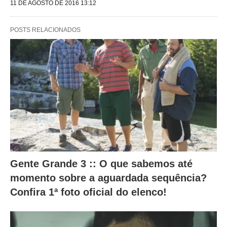
11 DE AGOSTO DE 2016 13:12
g
u
POSTS RELACIONADOS
i
n
t
e
s
a
l
t
e
Gente Grande 3 :: O que sabemos até
r
momento sobre a aguardada sequência?
a
Confira 1ª foto oficial do elenco!
m
o