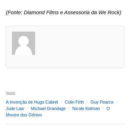
(Fonte: Diamond Films e Assessoria da We Rock)
A
s
d
u
a
s
a
b
TAGS:
a
A Invenção de Hugo Cabret
Colin Firth
Guy Pearce
s
Jude Law
Michael Grandage
Nicole Kidman
O
Mestre dos Gênios
s
e