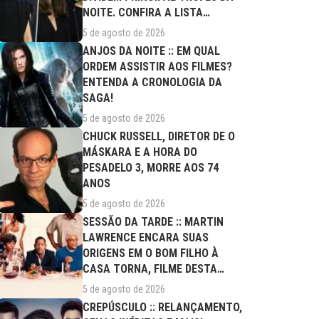
NOITE. CONFIRA A LISTA
COMPLETA DE...
5 de agosto de 2026
ANJOS DA NOITE :: EM QUAL
ORDEM ASSISTIR AOS FILMES?
ENTENDA A CRONOLOGIA DA
SAGA!
5 de agosto de 2026
CHUCK RUSSELL, DIRETOR DE O
MÁSKARA E A HORA DO
PESADELO 3, MORRE AOS 74
ANOS
5 de agosto de 2026
SESSÃO DA TARDE :: MARTIN
LAWRENCE ENCARA SUAS
ORIGENS EM O BOM FILHO À
CASA TORNA, FILME DESTA
QUARTA (05/08)
5 de agosto de 2026
CREPÚSCULO :: RELANÇAMENTO,