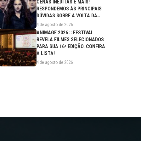
CENAS INÉDITAS E MAIS!
RESPONDEMOS ÀS PRINCIPAIS
DÚVIDAS SOBRE A VOLTA DA
SAGA AOS CINEMAS
4 de agosto de 2026
ANIMAGE 2026 :: FESTIVAL
REVELA FILMES SELECIONADOS
PARA SUA 16ª EDIÇÃO. CONFIRA
A LISTA!
4 de agosto de 2026