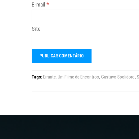
E-mail
*
Site
Tags:
Errante: Um Filme de Encontros
,
Gustavo Spolidoro
,
S