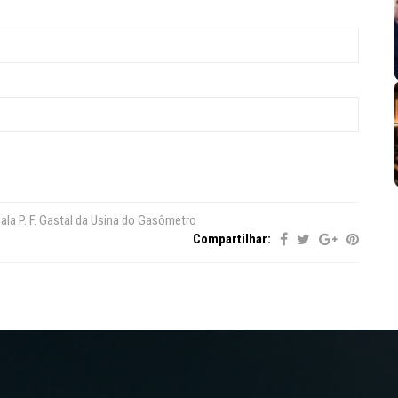
ala P. F. Gastal da Usina do Gasômetro
Compartilhar: