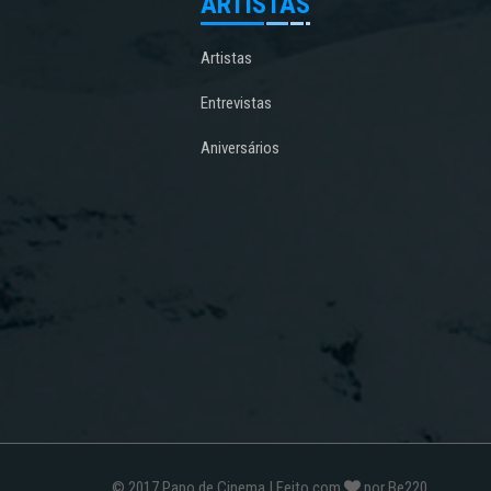
ARTISTAS
Artistas
Entrevistas
Aniversários
© 2017
Papo de Cinema
| Feito com
por
Be220