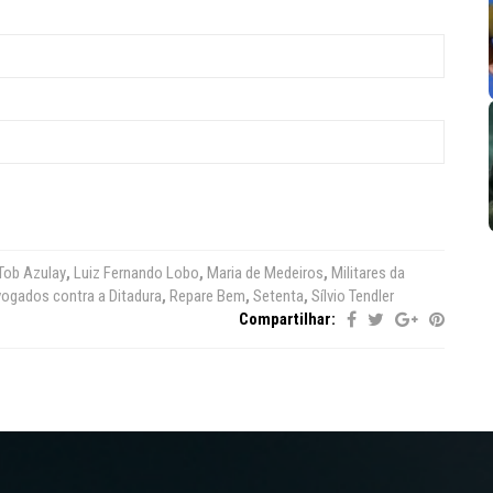
Tob Azulay
,
Luiz Fernando Lobo
,
Maria de Medeiros
,
Militares da
ogados contra a Ditadura
,
Repare Bem
,
Setenta
,
Sílvio Tendler
Compartilhar: