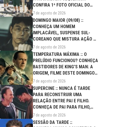
CONFIRA 1ª FOTO OFICIAL DO
ELENCO!
7 de agosto de 2026
DOMINGO MAIOR (09/08) ::
CONHEÇA UM HOMEM
IMPLACÁVEL, SUSPENSE SUL-
COREANO QUE MISTURA AÇÃO E
DRAMA FAMILIAR
7 de agosto de 2026
TEMPERATURA MÁXIMA :: O
PRELÚDIO FUNCIONOU? CONHEÇA
BASTIDORES DE KING’S MAN: A
ORIGEM, FILME DESTE DOMINGO
(09/08)
7 de agosto de 2026
SUPERCINE :: NUNCA É TARDE
PARA RECONSTRUIR UMA
RELAÇÃO ENTRE PAI E FILHO.
CONHEÇA DE PAI PARA FILHO,
FILME DESTE...
7 de agosto de 2026
SESSÃO DA TARDE ::