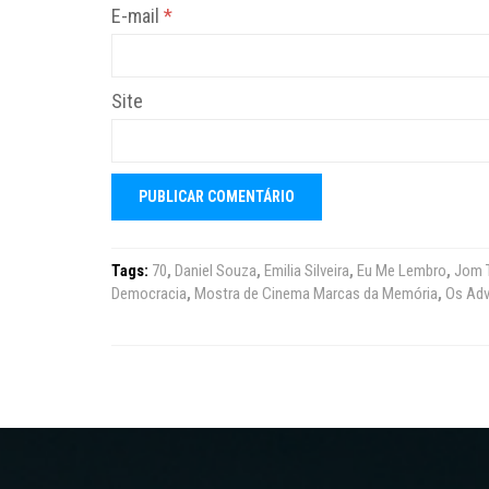
E-mail
*
Site
Tags:
70
,
Daniel Souza
,
Emilia Silveira
,
Eu Me Lembro
,
Jom 
Democracia
,
Mostra de Cinema Marcas da Memória
,
Os Adv