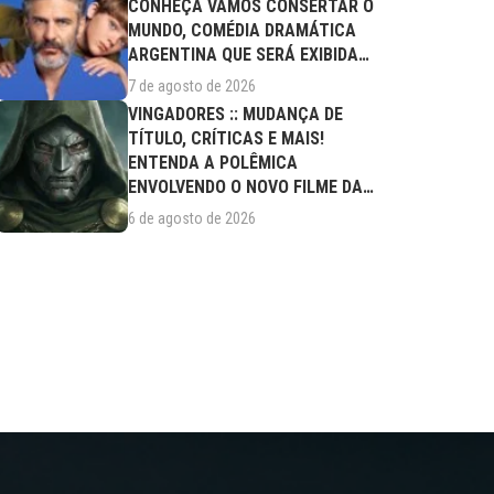
CONHEÇA VAMOS CONSERTAR O
MUNDO, COMÉDIA DRAMÁTICA
ARGENTINA QUE SERÁ EXIBIDA
NESTA SEXTA (07/08)
7 de agosto de 2026
VINGADORES :: MUDANÇA DE
TÍTULO, CRÍTICAS E MAIS!
ENTENDA A POLÊMICA
ENVOLVENDO O NOVO FILME DA
MARVEL
6 de agosto de 2026