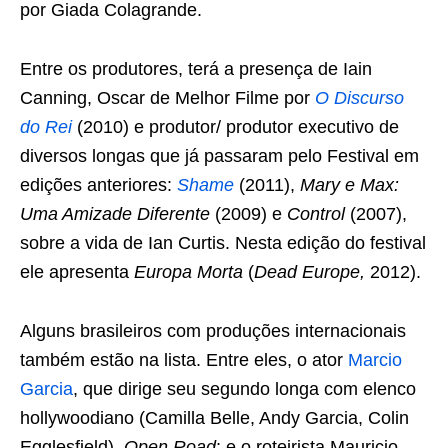
por Giada Colagrande.
Entre os produtores, terá a presença de Iain
Canning, Oscar de Melhor Filme por
O Discurso
do Rei
(2010) e produtor/ produtor executivo de
diversos longas que já passaram pelo Festival em
edições anteriores:
Shame
(2011),
Mary e Max:
Uma Amizade Diferente
(2009) e
Control
(2007),
sobre a vida de Ian Curtis. Nesta edição do festival
ele apresenta
Europa Morta
(
Dead Europe,
2012).
Alguns brasileiros com produções internacionais
também estão na lista. Entre eles, o ator
Marcio
Garcia
, que dirige seu segundo longa com elenco
hollywoodiano (Camilla Belle, Andy Garcia, Colin
Egglesfield),
Open Road
; e o roteirista Mauricio