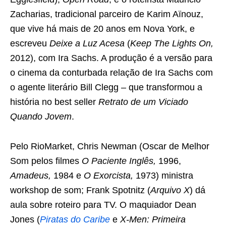
Zacharias, tradicional parceiro de Karim Aïnouz,
que vive há mais de 20 anos em Nova York, e
escreveu
Deixe a Luz Acesa
(
Keep The Lights On,
2012), com Ira Sachs. A produção é a versão para
o cinema da conturbada relação de Ira Sachs com
o agente literário Bill Clegg – que transformou a
história no best seller
Retrato de um Viciado
Quando Jovem
.
Pelo RioMarket, Chris Newman (Oscar de Melhor
Som pelos filmes
O Paciente Inglês,
1996,
Amadeus,
1984 e
O Exorcista,
1973) ministra
workshop de som; Frank Spotnitz (
Arquivo X
) dá
aula sobre roteiro para TV. O maquiador Dean
Jones (
Piratas do Caribe
e
X-Men: Primeira