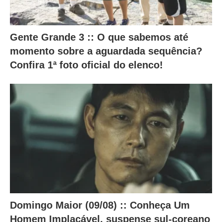
a
m
Gente Grande 3 :: O que sabemos até
o
momento sobre a aguardada sequência?
c
Confira 1ª foto oficial do elenco!
o
n
t
e
ú
d
o
a
b
a
Domingo Maior (09/08) :: Conheça Um
i
Homem Implacável, suspense sul-coreano