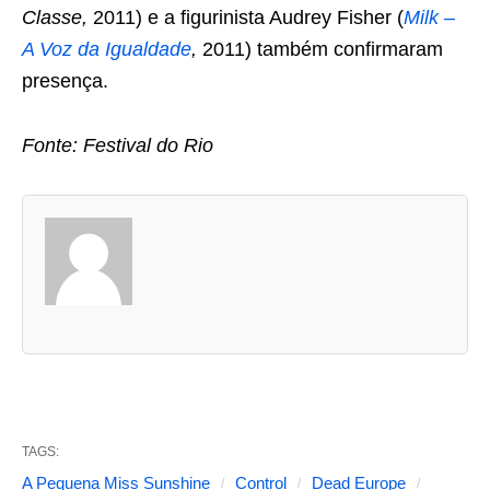
Classe,
2011) e a figurinista Audrey Fisher (
Milk –
A Voz da Igualdade
,
2011) também confirmaram
presença.
Fonte: Festival do Rio
A
s
d
u
a
s
a
b
TAGS:
a
A Pequena Miss Sunshine
Control
Dead Europe