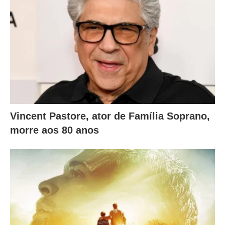
a
i
x
o
.
Vincent Pastore, ator de Família Soprano,
morre aos 80 anos