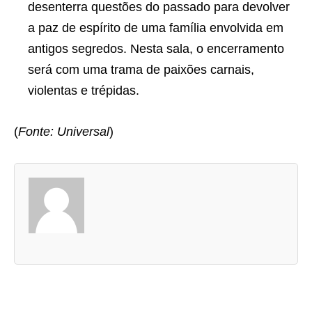
desenterra questões do passado para devolver
a paz de espírito de uma família envolvida em
antigos segredos. Nesta sala, o encerramento
será com uma trama de paixões carnais,
violentas e trépidas.
(
Fonte: Universal
)
A
s
d
u
a
s
a