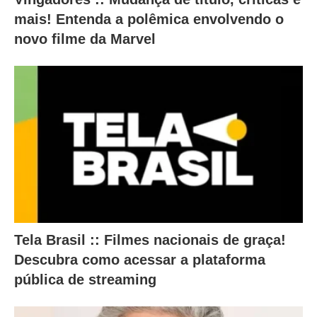
e
mais! Entenda a polêmica envolvendo o
r
novo filme da Marvel
a
m
o
c
o
n
t
e
ú
Tela Brasil :: Filmes nacionais de graça!
d
Descubra como acessar a plataforma
o
pública de streaming
a
b