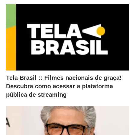
o
c
o
n
t
e
ú
d
o
Tela Brasil :: Filmes nacionais de graça!
a
Descubra como acessar a plataforma
b
pública de streaming
a
i
x
o