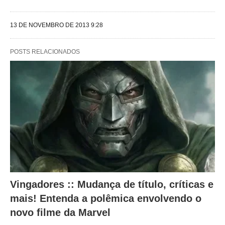
e
g
13 DE NOVEMBRO DE 2013 9:28
u
i
POSTS RELACIONADOS
n
t
e
s
a
l
t
e
Vingadores :: Mudança de título, críticas e
r
mais! Entenda a polêmica envolvendo o
a
novo filme da Marvel
m