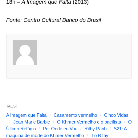
18h –
A Imagem que Falta
(2013)
Fonte: Centro Cultural Banco do Brasil
A
s
d
u
a
s
a
b
TAGS:
a
A Imagem que Falta
Casamento vermelho
Cinco Vidas
s
Jean Marie Barbie
O Khmer Vermelho e o pacifista
O
Último Refúgio
Por Onde eu Vou
Rithy Panh
S21: A
s
máquina de morte do Khmer Vermelho
Tio Rithy