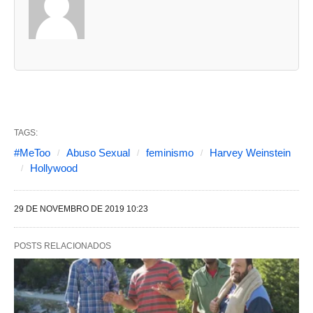
d
u
a
s
a
b
TAGS:
a
#MeToo
Abuso Sexual
feminismo
Harvey Weinstein
s
Hollywood
s
e
29 DE NOVEMBRO DE 2019 10:23
g
POSTS RELACIONADOS
u
i
n