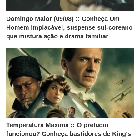
e
ú
Domingo Maior (09/08) :: Conheça Um
d
Homem Implacável, suspense sul-coreano
o
que mistura ação e drama familiar
a
b
a
i
x
o
.
Temperatura Máxima :: O prelúdio
funcionou? Conheça bastidores de King’s