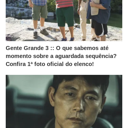
t
e
s
a
l
t
Gente Grande 3 :: O que sabemos até
e
momento sobre a aguardada sequência?
r
Confira 1ª foto oficial do elenco!
a
m
o
c
o
n
t