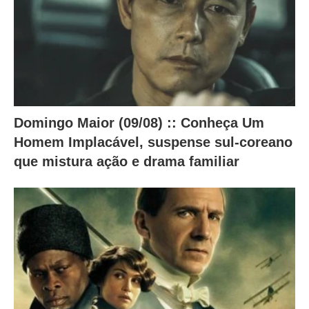
c
o
n
t
e
ú
Domingo Maior (09/08) :: Conheça Um
d
Homem Implacável, suspense sul-coreano
o
que mistura ação e drama familiar
a
b
a
i
x
o
.