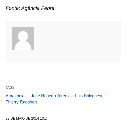
Fonte: Agência Febre.
A
s
d
u
a
s
a
b
TAGS:
a
Amazonia
José Roberto Torero
Luis Bolognesi
s
Thierry Ragobert
s
e
23 DE MAIO DE 2014 13:24
g