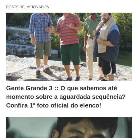
POSTS RELACIONADOS
u
i
n
t
e
s
a
l
t
Gente Grande 3 :: O que sabemos até
e
momento sobre a aguardada sequência?
r
Confira 1ª foto oficial do elenco!
a
m
o